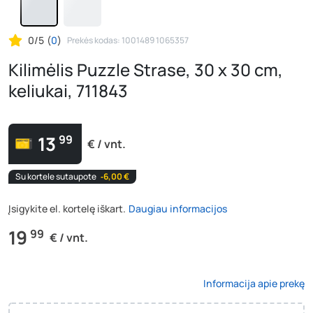
0/5
(
0
)
Prekės kodas: 1001489 1065357
Kilimėlis Puzzle Strase, 30 x 30 cm,
keliukai, 711843
13
99
€ / vnt.
Su kortele sutaupote
‐6,00 €
Įsigykite el. kortelę iškart.
Daugiau informacijos
19
99
€ / vnt.
Informacija apie prekę