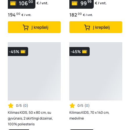
00
99
106
99
€ / vnt.
€ / vnt.
194
00
182
00
€ / vnt.
€ / vnt.
Į krepšelį
Į krepšelį
-45%
-45%
0/5
(
0
)
0/5
(
0
)
Kilimas KIDS, 50 x 80 cm, su
Kilimas KIDS, 70 x 140 cm,
gyvūnais, 2 skirtingi dizainai,
medvilnė
100% poliesteris