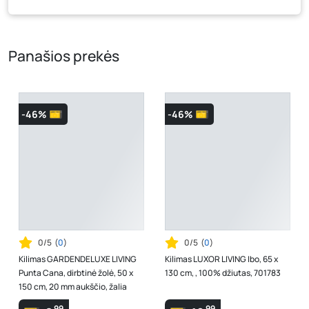
tam tikrais atvejais gali nesutapti, prašome vadovautis ta
kaina, kuri galioja pirkimo metu.
Panašios prekės
-46%
-46%
0/5
(
0
)
0/5
(
0
)
Kilimas GARDENDELUXE LIVING
Kilimas LUXOR LIVING Ibo, 65 x
Punta Cana, dirbtinė žolė, 50 x
130 cm, , 100% džiutas, 701783
150 cm, 20 mm aukščio, žalia
99
99