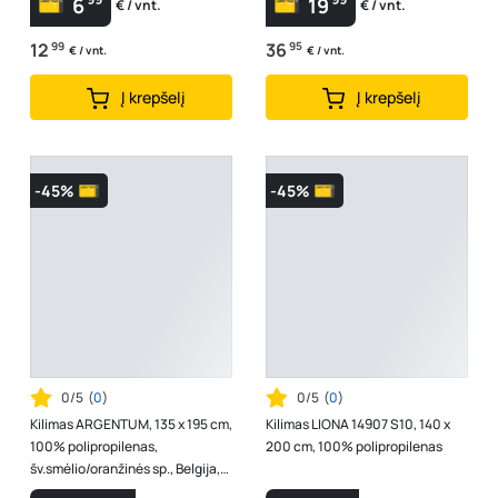
6
19
€ / vnt.
€ / vnt.
12
99
36
95
€ / vnt.
€ / vnt.
Į krepšelį
Į krepšelį
-45%
-45%
0/5
(
0
)
0/5
(
0
)
Kilimas ARGENTUM, 135 x 195 cm,
Kilimas LIONA 14907 S10, 140 x
100% polipropilenas,
200 cm, 100% polipropilenas
šv.smėlio/oranžinės sp., Belgija,
63807828004