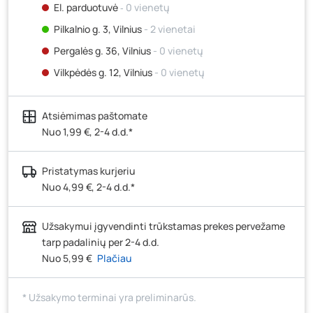
El. parduotuvė
‐ 0 vienetų
Pilkalnio g. 3, Vilnius
- 2 vienetai
Pergalės g. 36, Vilnius
- 0 vienetų
Vilkpėdės g. 12, Vilnius
- 0 vienetų
Ateities g. 15, Vilnius
- 0 vienetų
Atsiėmimas paštomate
Kauno r., Narsiečių k., Vytauto g. 183, Kaunas
- 0
vienetų
Nuo 1,99 €, 2-4 d.d.*
Šilutės pl. 83A, Klaipėda
- 0 vienetų
Pristatymas kurjeriu
Pramonės g. 7, Šiauliai
- 4 vienetai
Nuo 4,99 €, 2-4 d.d.*
Klaipėdos g. 170R, Panevėžys
- 0 vienetų
Santaikos g. 26B, Alytus
- 0 vienetų
Užsakymui įgyvendinti trūkstamas prekes pervežame
J. Basanavičiaus g. 6, Utena
- 0 vienetų
tarp padalinių per 2-4 d.d.
Nuo 5,99 €
Plačiau
Novočėbės k. 3, Kėdainiai
- 0 vienetų
Kauno g. 160, Marijampolė
- 0 vienetų
* Užsakymo terminai yra preliminarūs.
Skuodo g. 41, Mažeikiai
- 2 vienetai