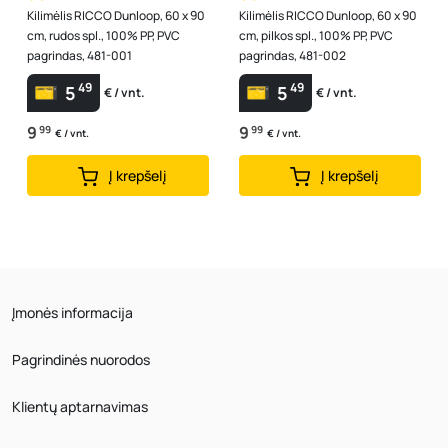
Kilimėlis RICCO Dunloop, 60 x 90
Kilimėlis RICCO Dunloop, 60 x 90
cm, rudos spl., 100% PP, PVC
cm, pilkos spl., 100% PP, PVC
pagrindas, 481-001
pagrindas, 481-002
49
49
5
5
€ / vnt.
€ / vnt.
9
99
9
99
€ / vnt.
€ / vnt.
Į krepšelį
Į krepšelį
Įmonės informacija
Pagrindinės nuorodos
Klientų aptarnavimas