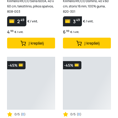
Kilimėlis RICCO Seria 600A, 40 x
Kilimėlis RICCO Domino, 40 x 60
60 cm, tekstilinis, pilkos spalvos,
cm, storis 16 mm, 100% guma,
808-003
820-301
49
49
2
3
€ / vnt.
€ / vnt.
4
99
6
99
€ / vnt.
€ / vnt.
Į krepšelį
Į krepšelį
-45%
-45%
0/5
(
0
)
0/5
(
0
)