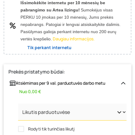
Išsimokėkite internetu per 10 mėnesių be
pabrangimo su Artea lizingu!
Sumokėjus visas
PERKU 10 įmokas per 10 mėnesių, Jums prekės
nepabrangs.
Patogiai ir lengvai atsiskaitykite dalimis.
Pasiūlymas galioja perkant internetu nuo 200 eurų
Daugiau informacijos.
vertės krepšelio.
Tik perkant internetu
Prekės pristatymo būdai:
Atsiėmimas per 9 val. parduotuvės darbo metu
Nuo 0,00 €
Rodyti tik turinčias likutį