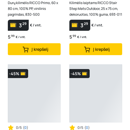
Durų kilimėlis RICCO Primo, 60 x
Kilimėlis laiptams RICCO Stair
80 cm, 100% PP, vinilinis
Step Mats Outdoor, 25 x 75 cm,
pagrindas, 830-500
dekoruotas, 100% guma, 693-011
29
29
3
3
€ / vnt.
€ / vnt.
5
99
5
99
€ / vnt.
€ / vnt.
Į krepšelį
Į krepšelį
-45%
-45%
0/5
(
0
)
0/5
(
0
)