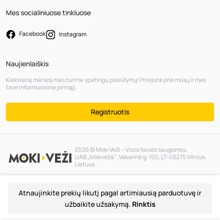
Mes socialiniuose tinkluose
Facebook
Instagram
Naujienlaiškis
Kiekvieną mėnesį mes turime ypatingų pasiūlymų! Prisijunk prie mūsų ir mes
tave informuosime pirmąjį.
Registruotis
2026 © Moki Veži – Visos teisės saugomos.
UAB „Makveža“. Vakarinė g. 105, LT-06275 Vilnius,
Lietuva
Atnaujinkite prekių likutį pagal artimiausią parduotuvę ir
užbaikite užsakymą.
Rinktis