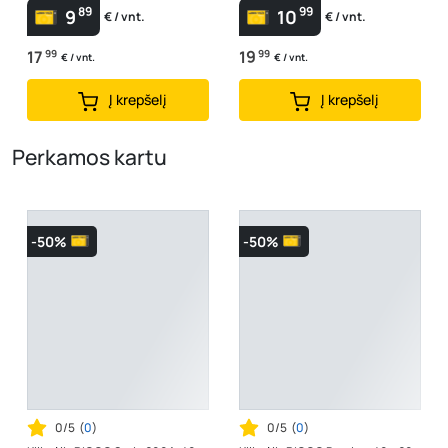
89
99
9
10
€ / vnt.
€ / vnt.
17
99
19
99
€ / vnt.
€ / vnt.
Į krepšelį
Į krepšelį
Perkamos kartu
-50%
-50%
0/5
(
0
)
0/5
(
0
)