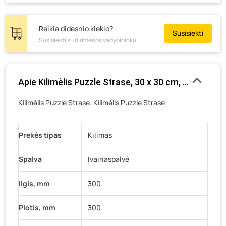
Tiekimo g. 4, Biržai
- 0 vienetų
Žemaičių g. 2, Raseiniai
- 0 vienetų
Reikia didesnio kiekio?
Susisiekti
Susisiekti su didmenos vadybininku.
Pramonės g. 6E, Šilutė
- 0 vienetų
Gedimino g. 54, Tauragė
- 0 vienetų
Luokės g. 82, Telšiai
- 0 vienetų
Apie Kilimėlis Puzzle Strase, 30 x 30 cm, keliukai, 
Veteranų g. 11, Visaginas
- 0 vienetų
Kilimėlis Puzzle Strase. Kilimėlis Puzzle Strase
Baravykų g. 1, Druskininkai
- 0 vienetų
Vilniaus g. 89D, Ukmergė
- 0 vienetų
Prekės tipas
K. Donelaičio g. 17, Rokiškis
Kilimas
- 0 vienetų
Šaltupės g. 64, Zarasai
- 0 vienetų
Spalva
Įvairiaspalvė
Ilgis, mm
300
Plotis, mm
300