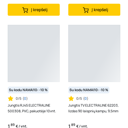
Į krepšelį
Į krepšelį
Su kodu NAMAI10: -10 %
Su kodu NAMAI10: -10 %
0/5
(
0
)
0/5
(
0
)
Jungtis RJ45 ELECTRALINE
Jungtis TV ELECTRALINE 62203,
500308, PVC, pakuotėje 10vnt.
lizdas 90 laispnių kampu, 9,5mm
89
89
1
1
€ / vnt.
€ / vnt.