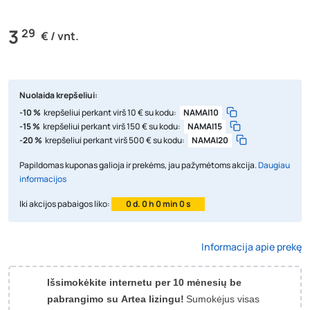
3
29
€ / vnt.
Nuolaida krepšeliui:
-10 %
krepšeliui perkant virš 10 € su kodu:
NAMAI10
-15 %
krepšeliui perkant virš 150 € su kodu:
NAMAI15
-20 %
krepšeliui perkant virš 500 € su kodu:
NAMAI20
Papildomas kuponas galioja ir prekėms, jau pažymėtoms akcija.
Daugiau
informacijos
Iki akcijos pabaigos liko:
0 d. 0 h 0 min 0 s
Informacija apie prekę
Išsimokėkite internetu per 10 mėnesių be
pabrangimo su Artea lizingu!
Sumokėjus visas