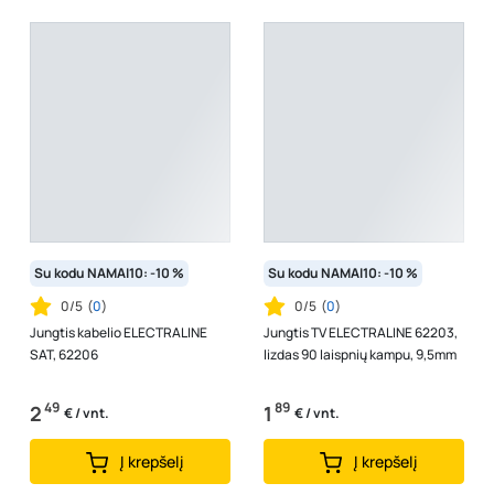
Su kodu NAMAI10: -10 %
Su kodu NAMAI10: -10 %
0/5
(
0
)
0/5
(
0
)
Jungtis kabelio ELECTRALINE
Jungtis TV ELECTRALINE 62203,
SAT, 62206
lizdas 90 laispnių kampu, 9,5mm
49
89
2
1
€ / vnt.
€ / vnt.
Į krepšelį
Į krepšelį