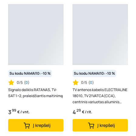
Su kodu NAMAI10: -10 %
Su kodu NAMAI10: -10 %
0/5
(
0
)
0/5
(
0
)
Signalo daliklis RATANAS, TV-
TV antenos kabelis ELECTRALINE
SAT 1>2, praleidžiantis maitinimą
18010, TV 21VATCA(CCA),
centrinis variuotas aliuminis
laidininkas, baltos spalvos, (rul
99
29
3
4
€ / vnt.
€ / rit.
1...
Į krepšelį
Į krepšelį