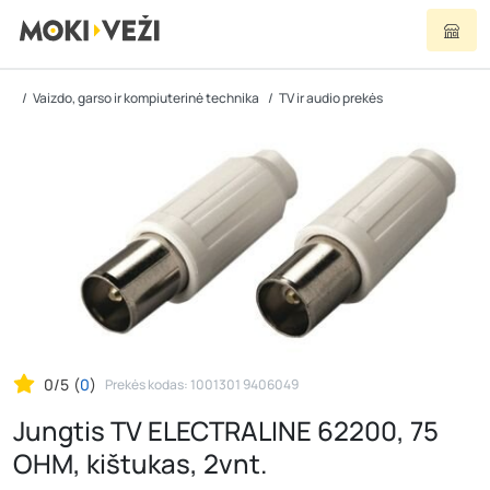
Vaizdo, garso ir kompiuterinė technika
TV ir audio prekės
0/5
(
0
)
Prekės kodas: 1001301 9406049
Jungtis TV ELECTRALINE 62200, 75
OHM, kištukas, 2vnt.