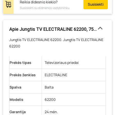
Žemaičių g. 2, Raseiniai
- 0 vienetų
Reikia didesnio kiekio?
Susisiekti
Susisiekti su didmenos vadybininku.
Pramonės g. 6E, Šilutė
- 0 vienetų
Gedimino g. 54, Tauragė
- 0 vienetų
Luokės g. 82, Telšiai
- 10 vienetų
Apie Jungtis TV
Veteranų g. 11, Visaginas
- 0 vienetų
Jungtis TV ELECTRALINE 62200. Jungtis TV ELECTRALINE
Baravykų g. 1, Druskininkai
- 0 vienetų
62200
Vilniaus g. 89D, Ukmergė
- 0 vienetų
K. Donelaičio g. 17, Rokiškis
- 0 vienetų
Prekės tipas
Televizoriaus priedai
Šaltupės g. 64, Zarasai
- 0 vienetų
Prekės ženklas
ELECTRALINE
Spalva
Balta
Modelis
62200
Garantija
24 mėn.