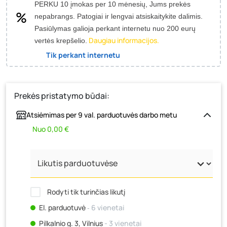
PERKU 10 įmokas per 10 mėnesių, Jums prekės
nepabrangs.
Patogiai ir lengvai atsiskaitykite dalimis.
Pasiūlymas galioja perkant internetu nuo 200 eurų
Daugiau informacijos.
vertės krepšelio.
Tik perkant internetu
Prekės pristatymo būdai:
Atsiėmimas per 9 val. parduotuvės darbo metu
Nuo 0,00 €
Rodyti tik turinčias likutį
El. parduotuvė
‐ 6 vienetai
Pilkalnio g. 3, Vilnius
- 3 vienetai