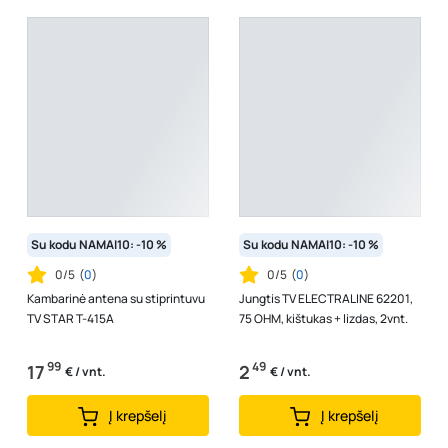
Su kodu NAMAI10: -10 %
Su kodu NAMAI10: -10 %
0/5
(
0
)
0/5
(
0
)
Kambarinė antena su stiprintuvu
Jungtis TV ELECTRALINE 62201,
TV STAR T-415A
75 OHM, kištukas + lizdas, 2vnt.
99
49
17
2
€ / vnt.
€ / vnt.
Į krepšelį
Į krepšelį