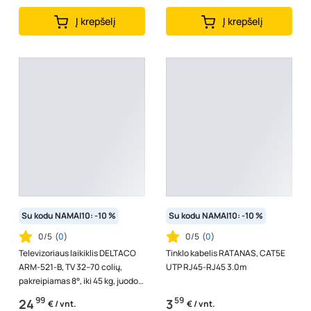
Į krepšelį
Į krepšelį
Su kodu NAMAI10: -10 %
Su kodu NAMAI10: -10 %
0/5
(
0
)
0/5
(
0
)
Televizoriaus laikiklis DELTACO
Tinklo kabelis RATANAS, CAT5E
ARM-521-B, TV 32–70 colių,
UTP RJ45-RJ45 3.0m
pakreipiamas 8°, iki 45 kg, juodos
p., 1903403
99
59
24
3
€ / vnt.
€ / vnt.