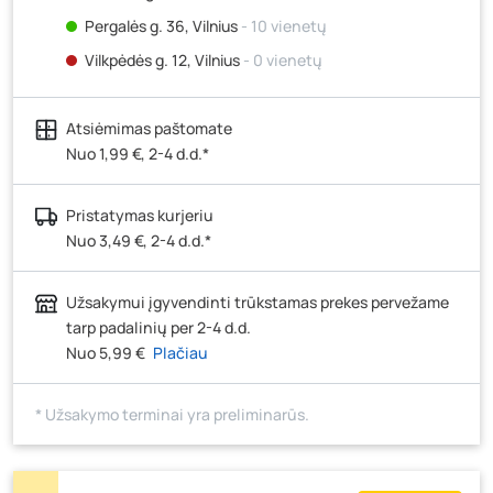
Pergalės g. 36, Vilnius
- 10 vienetų
Vilkpėdės g. 12, Vilnius
- 0 vienetų
Ateities g. 15, Vilnius
- 0 vienetų
Atsiėmimas paštomate
Kauno r., Narsiečių k., Vytauto g. 183, Kaunas
- 4
vienetai
Nuo 1,99 €, 2-4 d.d.*
Šilutės pl. 83A, Klaipėda
- 0 vienetų
Pristatymas kurjeriu
Pramonės g. 7, Šiauliai
- 13 vienetų
Nuo 3,49 €, 2-4 d.d.*
Klaipėdos g. 170R, Panevėžys
- 4 vienetai
Santaikos g. 26B, Alytus
- 14 vienetų
Užsakymui įgyvendinti trūkstamas prekes pervežame
J. Basanavičiaus g. 6, Utena
- 4 vienetai
tarp padalinių per 2-4 d.d.
Nuo 5,99 €
Plačiau
Novočėbės k. 3, Kėdainiai
- 6 vienetai
Kauno g. 160, Marijampolė
- 12 vienetų
* Užsakymo terminai yra preliminarūs.
Skuodo g. 41, Mažeikiai
- 8 vienetai
Tiekimo g. 4, Biržai
- 0 vienetų