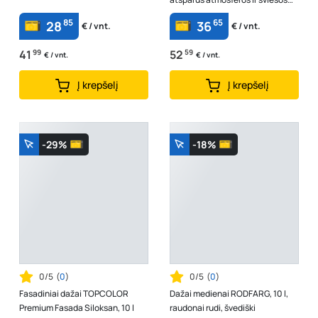
poveikiui
85
65
28
36
€ / vnt.
€ / vnt.
41
99
52
59
€ / vnt.
€ / vnt.
Į krepšelį
Į krepšelį
-29%
-18%
0/5
(
0
)
0/5
(
0
)
Fasadiniai dažai TOPCOLOR
Dažai medienai RODFARG, 10 l,
Premium Fasada Siloksan, 10 l
raudonai rudi, švediški