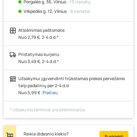
Pergalės g. 36, Vilnius
- 13 vienetų
Vilkpėdės g. 12, Vilnius
- 8 vienetai
Ateities g. 15, Vilnius
- 14 vienetų
Atsiėmimas paštomate
Kauno r., Narsiečių k., Vytauto g. 183, Kaunas
- 3
vienetai
Nuo 2,79 €, 2-4 d.d.*
Šilutės pl. 83A, Klaipėda
- 5 vienetai
Pristatymas kurjeriu
Pramonės g. 7, Šiauliai
- 8 vienetai
Nuo 3,49 €, 2-4 d.d.*
Klaipėdos g. 170R, Panevėžys
- 4 vienetai
Santaikos g. 26B, Alytus
- 7 vienetai
Užsakymui įgyvendinti trūkstamas prekes pervežame
J. Basanavičiaus g. 6, Utena
- 6 vienetai
tarp padalinių per 2-4 d.d.
Nuo 5,99 €
Plačiau
Novočėbės k. 3, Kėdainiai
- 6 vienetai
Kauno g. 160, Marijampolė
- 1 vienetas
* Užsakymo terminai yra preliminarūs.
Skuodo g. 41, Mažeikiai
- 7 vienetai
Tiekimo g. 4, Biržai
- 3 vienetai
Žemaičių g. 2, Raseiniai
- 4 vienetai
Reikia didesnio kiekio?
Susisiekti