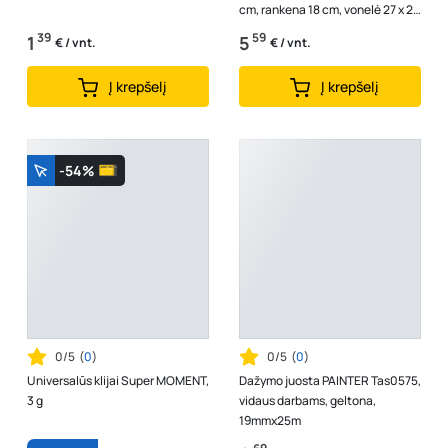
cm, rankena 18 cm, vonelė 27 x 29
cm
39
59
1
5
€ / vnt.
€ / vnt.
Į krepšelį
Į krepšelį
-54%
0/5
(
0
)
0/5
(
0
)
Universalūs klijai Super MOMENT,
Dažymo juosta PAINTER Tas0575,
3 g
vidaus darbams, geltona,
19mmx25m