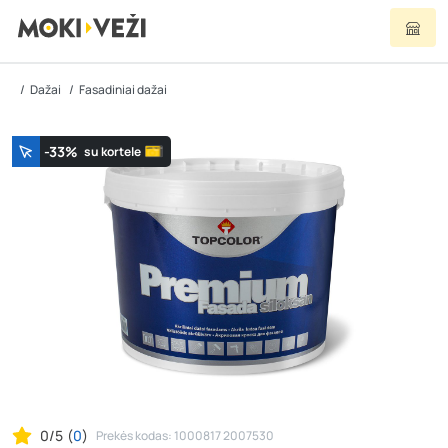
Dažai
Fasadiniai dažai
-33%
su kortele
0/5
(
0
)
Prekės kodas: 1000817 2007530