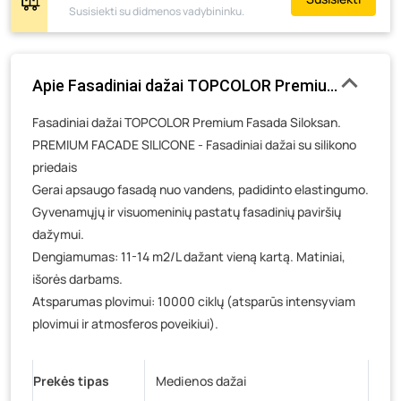
Susisiekti su didmenos vadybininku.
Pramonės g. 6E, Šilutė
- 6 vienetai
Gedimino g. 54, Tauragė
- 2 vienetai
Luokės g. 82, Telšiai
- 3 vienetai
Apie Fasadiniai dažai TOPCOLOR Premium Fasada S
Veteranų g. 11, Visaginas
- 4 vienetai
Fasadiniai dažai TOPCOLOR Premium Fasada Siloksan.
Baravykų g. 1, Druskininkai
- 0 vienetų
PREMIUM FACADE SILICONE - Fasadiniai dažai su silikono
Vilniaus g. 89D, Ukmergė
- 0 vienetų
priedais
K. Donelaičio g. 17, Rokiškis
- 1 vienetas
Gerai apsaugo fasadą nuo vandens, padidinto elastingumo.
Šaltupės g. 64, Zarasai
- 0 vienetų
Gyvenamųjų ir visuomeninių pastatų fasadinių paviršių
dažymui.
Dengiamumas: 11-14 m2/L dažant vieną kartą. Matiniai,
išorės darbams.
Atsparumas plovimui: 10000 ciklų (atsparūs intensyviam
plovimui ir atmosferos poveikiui).
Prekės tipas
Medienos dažai