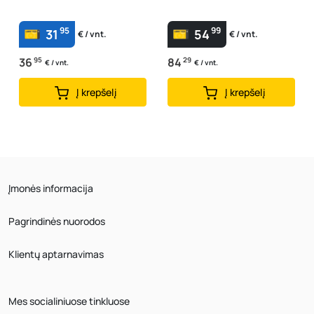
95
99
31
54
€ / vnt.
€ / vnt.
36
95
84
29
€ / vnt.
€ / vnt.
Į krepšelį
Į krepšelį
Įmonės informacija
Pagrindinės nuorodos
Klientų aptarnavimas
Mes socialiniuose tinkluose