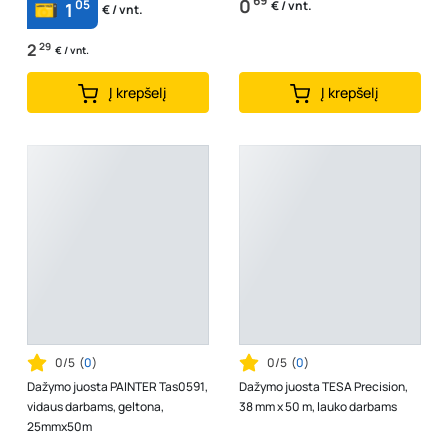
69
0
05
€ / vnt.
1
€ / vnt.
2
29
€ / vnt.
Į krepšelį
Į krepšelį
0/5
(
0
)
0/5
(
0
)
Dažymo juosta PAINTER Tas0591,
Dažymo juosta TESA Precision,
vidaus darbams, geltona,
38 mm x 50 m, lauko darbams
25mmx50m