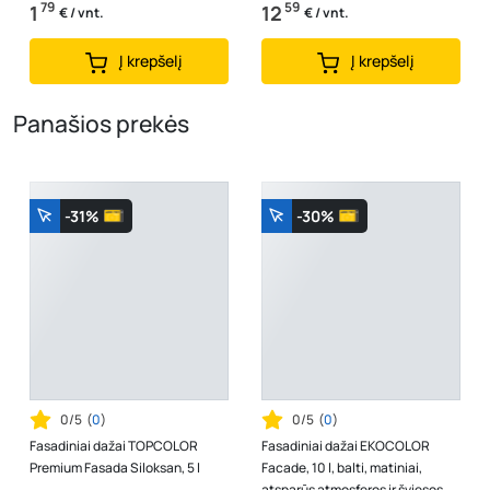
79
59
1
12
€ / vnt.
€ / vnt.
Į krepšelį
Į krepšelį
Panašios prekės
-31%
-30%
0/5
(
0
)
0/5
(
0
)
Fasadiniai dažai TOPCOLOR
Fasadiniai dažai EKOCOLOR
Premium Fasada Siloksan, 5 l
Facade, 10 l, balti, matiniai,
atsparūs atmosferos ir šviesos