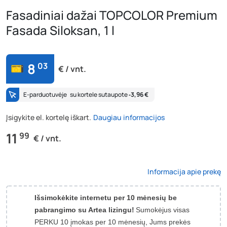
Fasadiniai dažai TOPCOLOR Premium
Fasada Siloksan, 1 l
8
03
€ / vnt.
E-parduotuvėje
su kortele sutaupote
‐3,96 €
Įsigykite el. kortelę iškart.
Daugiau informacijos
11
99
€ / vnt.
Informacija apie prekę
Išsimokėkite internetu per 10 mėnesių be
pabrangimo su Artea lizingu!
Sumokėjus visas
PERKU 10 įmokas per 10 mėnesių, Jums prekės