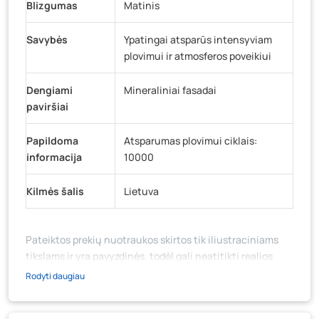
Blizgumas
Matinis
Savybės
Ypatingai atsparūs intensyviam
plovimui ir atmosferos poveikiui
Dengiami
Mineraliniai fasadai
paviršiai
Papildoma
Atsparumas plovimui ciklais:
informacija
10000
Kilmės šalis
Lietuva
Pateiktos prekių nuotraukos skirtos tik iliustraciniams
tikslams ir yra pavyzdinės, todėl gali neatitikti realios
prekių ir jų pakuotės išvaizdos, komplektacijos, spalvos ar
Rodyti daugiau
formos. Prekės aprašymas (ar video medžiaga su
aprašymu) yra bendrinio pobūdžio, jame nebūtinai