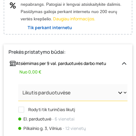
nepabrangs.
Patogiai ir lengvai atsiskaitykite dalimis.
Pasiūlymas galioja perkant internetu nuo 200 eurų
Daugiau informacijos.
vertės krepšelio.
Tik perkant internetu
Prekės pristatymo būdai:
Atsiėmimas per 9 val. parduotuvės darbo metu
Nuo 0,00 €
Rodyti tik turinčias likutį
El. parduotuvė
‐ 6 vienetai
Pilkalnio g. 3, Vilnius
- 12 vienetų