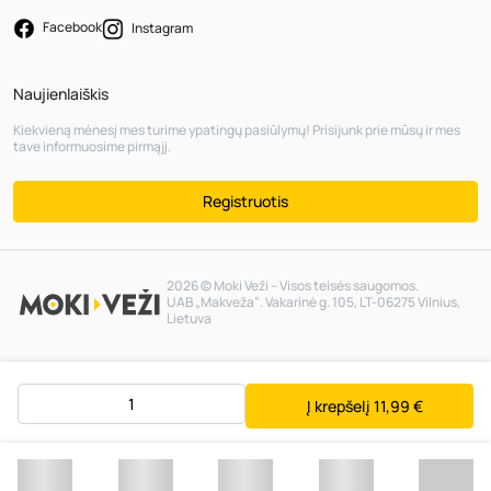
Facebook
Instagram
Naujienlaiškis
Kiekvieną mėnesį mes turime ypatingų pasiūlymų! Prisijunk prie mūsų ir mes
tave informuosime pirmąjį.
Registruotis
2026 © Moki Veži – Visos teisės saugomos.
UAB „Makveža“. Vakarinė g. 105, LT-06275 Vilnius,
Lietuva
Į krepšelį
11,99 €