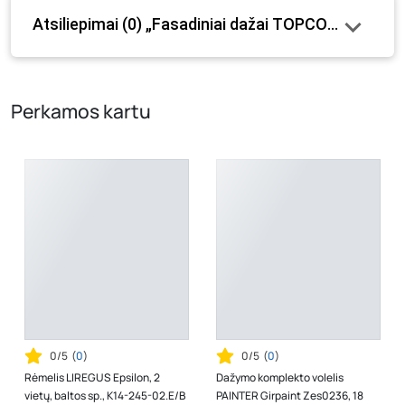
paminėtos visos prekės savybės. Prekių likutis ar kainos
Atsiliepimai (0) „Fasadiniai dažai TOPCOLOR Premi
internetinėje parduotuvėje bei fizinėse parduotuvėse
tam tikrais atvejais gali nesutapti, prašome vadovautis ta
kaina, kuri galioja pirkimo metu.
Perkamos kartu
0/5
(
0
)
0/5
(
0
)
Rėmelis LIREGUS Epsilon, 2
Dažymo komplekto volelis
vietų, baltos sp., K14-245-02.E/B
PAINTER Girpaint Zes0236, 18