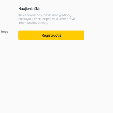
Naujienlaiškis
Kiekvieną mėnesį mes turime ypatingų
pasiūlymų! Prisijunk prie mūsų ir mes tave
informuosime pirmąjį.
inimas
Registruotis