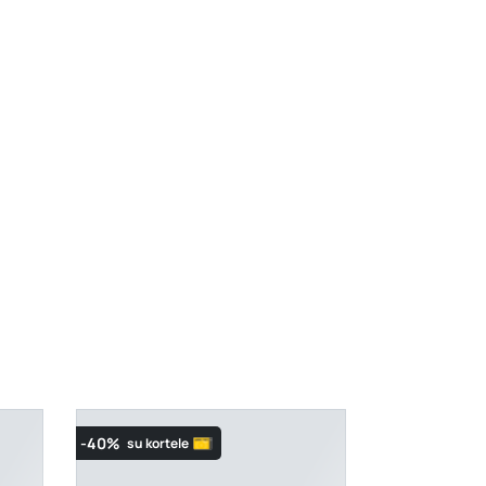
a“
-40%
su kortele