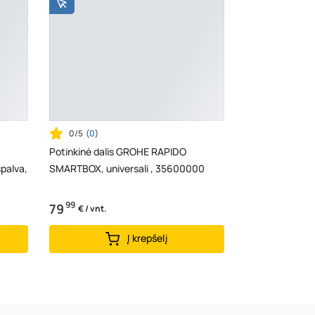
0/5
(
0
)
Potinkinė dalis GROHE RAPIDO
palva,
SMARTBOX, universali , 35600000
99
79
€ / vnt.
Į krepšelį