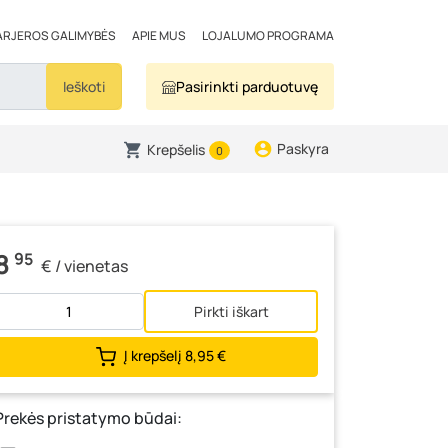
ARJEROS GALIMYBĖS
APIE MUS
LOJALUMO PROGRAMA
Ieškoti
Pasirinkti parduotuvę
Paskyra
Krepšelis
0
8
95
€ / vienetas
Pirkti iškart
Į krepšelį
8,95 €
Prekės pristatymo būdai: