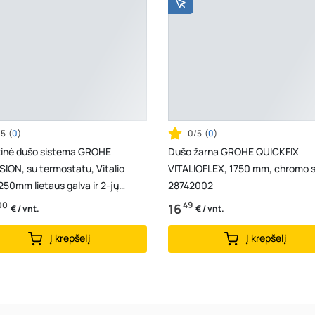
/5
(
0
)
0/5
(
0
)
kinė dušo sistema GROHE
Dušo žarna GROHE QUICKFIX
ION, su termostatu, Vitalio
VITALIOFLEX, 1750 mm, chromo s
250mm lietaus galva ir 2-jų
28742002
 110mm dušeliu, c...
00
49
16
€ / vnt.
€ / vnt.
Į krepšelį
Į krepšelį