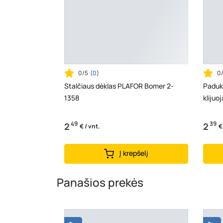
0/5
(
0
)
0
Stalčiaus dėklas PLAFOR Bomer 2-
Paduka
1358
klijuo
49
39
2
2
€ / vnt.
€
Į krepšelį
Panašios prekės