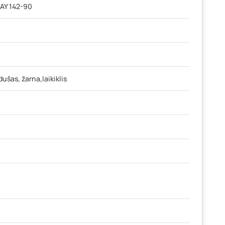
AY 142-90
dušas, žarna,laikiklis