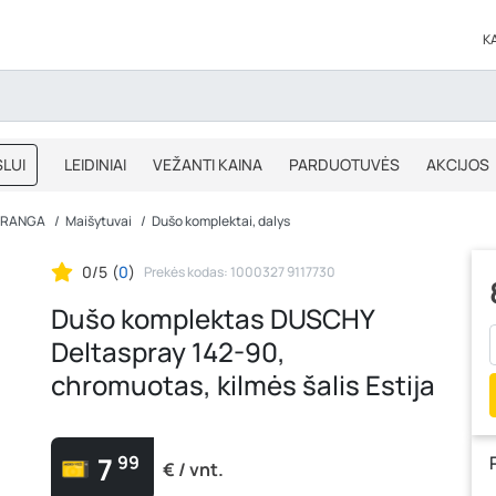
K
LUI
LEIDINIAI
VEŽANTI KAINA
PARDUOTUVĖS
AKCIJOS
BLOGAS
IŠPARDAVIMAS
 ĮRANGA
Maišytuvai
Dušo komplektai, dalys
0/5
(
0
)
Prekės kodas: 1000327 9117730
Dušo komplektas DUSCHY
Deltaspray 142-90,
chromuotas, kilmės šalis Estija
7
99
€ / vnt.