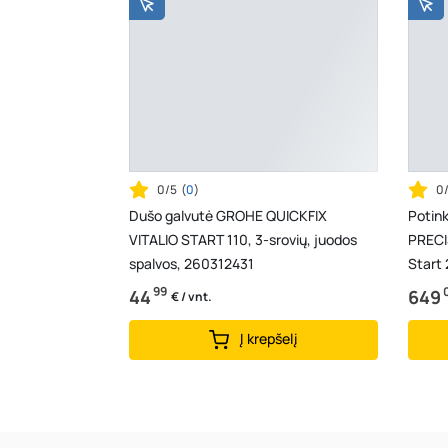
0/5
(
0
)
0
Dušo galvutė GROHE QUICKFIX
Potin
VITALIO START 110, 3-srovių, juodos
PRECIS
spalvos, 260312431
Start 
srovių
99
44
649
€ / vnt.
Į krepšelį