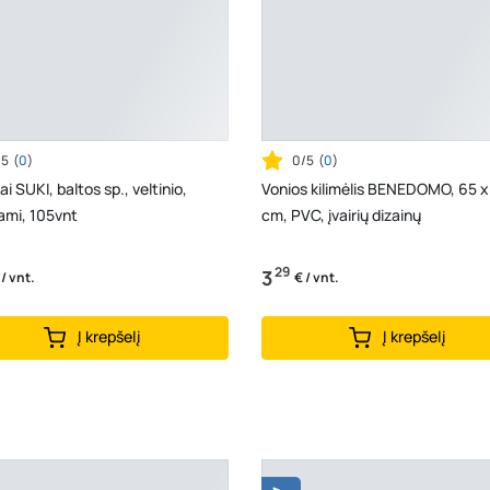
/5
(
0
)
0/5
(
0
)
i SUKI, baltos sp., veltinio,
Vonios kilimėlis BENEDOMO, 65 x
jami, 105vnt
cm, PVC, įvairių dizainų
29
3
 / vnt.
€ / vnt.
Į krepšelį
Į krepšelį