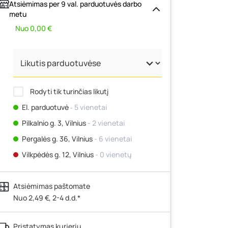
Atsiėmimas per 9 val. parduotuvės darbo
metu
Nuo 0,00 €
Rodyti tik turinčias likutį
El. parduotuvė
‐ 5 vienetai
Pilkalnio g. 3, Vilnius
- 2 vienetai
Pergalės g. 36, Vilnius
- 6 vienetai
Vilkpėdės g. 12, Vilnius
- 0 vienetų
Ateities g. 15, Vilnius
- 3 vienetai
Atsiėmimas paštomate
Kauno r., Narsiečių k., Vytauto g. 183,
Kaunas
Nuo 2,49 €, 2-4 d.d.*
- 2 vienetai
Šilutės pl. 83A, Klaipėda
- 3 vienetai
Pristatymas kurjeriu