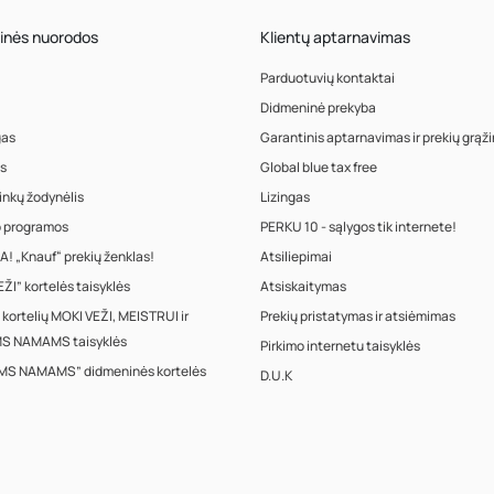
inės nuorodos
Klientų aptarnavimas
Parduotuvių kontaktai
Didmeninė prekyba
gas
Garantinis aptarnavimas ir prekių grąž
s
Global blue tax free
inkų žodynėlis
Lizingas
o programos
PERKU 10 - sąlygos tik internete!
! „Knauf“ prekių ženklas!
Atsiliepimai
ŽI” kortelės taisyklės
Atsiskaitymas
 kortelių MOKI VEŽI, MEISTRUI ir
Prekių pristatymas ir atsiėmimas
S NAMAMS taisyklės
Pirkimo internetu taisyklės
MS NAMAMS” didmeninės kortelės
D.U.K