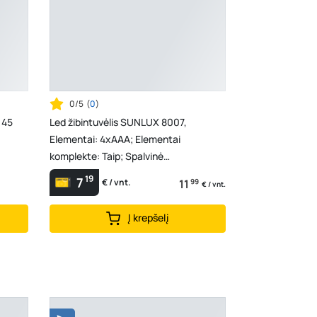
0/5
(
0
)
 45
Led žibintuvėlis SUNLUX 8007,
Elementai: 4xAAA; Elementai
komplekte: Taip; Spalvinė
temperatūra: 6000K; Korpusas:
19
7
11
99
€ / vnt.
€ / vnt.
Plasti...
Į krepšelį