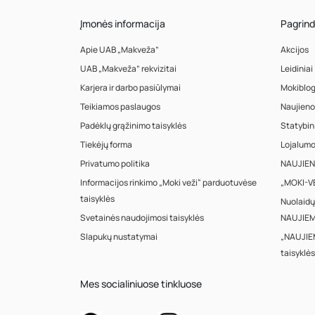
Įmonės informacija
Pagrind
Apie UAB „Makveža”
Akcijos
UAB „Makveža” rekvizitai
Leidiniai
Karjera ir darbo pasiūlymai
Mokiblo
Teikiamos paslaugos
Naujieno
Padėklų grąžinimo taisyklės
Statybin
Tiekėjų forma
Lojalum
Privatumo politika
NAUJIENA
Informacijos rinkimo „Moki veži“ parduotuvėse
„MOKI-VE
taisyklės
Nuolaidų
Svetainės naudojimosi taisyklės
NAUJIEM
Slapukų nustatymai
„NAUJIE
taisyklės
Mes socialiniuose tinkluose