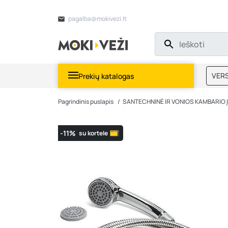
pagalba@mokivezi.lt
VERS
Prekių katalogas
MOKI
Pagrindinis puslapis
SANTECHNINĖ IR VONIOS KAMBARIO
-11%
su kortele