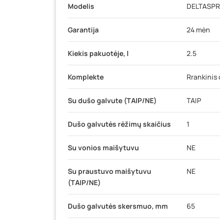
Modelis
DELTASPR
Garantija
24 mėn
Kiekis pakuotėje, l
2.5
Komplekte
Rrankinis 
Su dušo galvute (TAIP/NE)
TAIP
Dušo galvutės rėžimų skaičius
1
Su vonios maišytuvu
NE
Su praustuvo maišytuvu
NE
(TAIP/NE)
Dušo galvutės skersmuo, mm
65