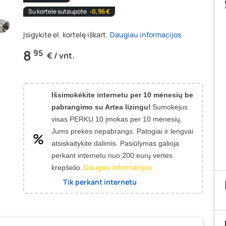
Su kortele sutaupote
‐0,96 €
Įsigykite el. kortelę iškart.
Daugiau informacijos
8
95
€ / vnt.
Išsimokėkite internetu per 10 mėnesių be
pabrangimo su Artea lizingu!
Sumokėjus
visas PERKU 10 įmokas per 10 mėnesių,
Jums prekės nepabrangs.
Patogiai ir lengvai
atsiskaitykite dalimis. Pasiūlymas galioja
perkant internetu nuo 200 eurų vertės
Daugiau informacijos.
krepšelio.
Tik perkant internetu