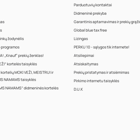
Parduotuvių kontaktai
Didmeninė prekyba
gas
Garantinis aptarnavimas ir prekių grąž
s
Global blue tax free
inkų žodynėlis
Lizingas
o programos
PERKU 10 - sąlygos tik internete!
! „Knauf“ prekių ženklas!
Atsiliepimai
ŽI” kortelės taisyklės
Atsiskaitymas
 kortelių MOKI VEŽI, MEISTRUI ir
Prekių pristatymas ir atsiėmimas
S NAMAMS taisyklės
Pirkimo internetu taisyklės
MS NAMAMS” didmeninės kortelės
D.U.K