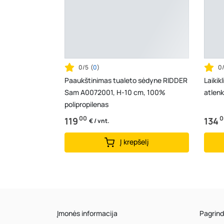
0/5
(
0
)
0
Paaukštinimas tualeto sėdyne RIDDER
Laikik
Sam A0072001, H-10 cm, 100%
atlen
polipropilenas
00
0
119
134
€ / vnt.
Į krepšelį
Įmonės informacija
Pagrind