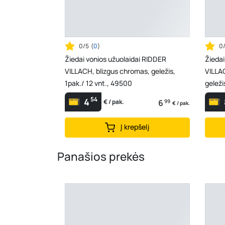
0/5
(
0
)
0
Žiedai vonios užuolaidai RIDDER
Žiedai
VILLACH, blizgus chromas, geležis,
VILLAC
1pak./ 12 vnt., 49500
geleži
54
4
6
99
€ / pak.
€ / pak.
Į krepšelį
Panašios prekės