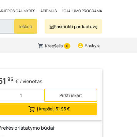
ARJEROS GALIMYBĖS
APIE MUS
LOJALUMO PROGRAMA
Ieškoti
Pasirinkti parduotuvę
Paskyra
Krepšelis
0
51
95
€ / vienetas
Pirkti iškart
Į krepšelį
51,95 €
Prekės pristatymo būdai: