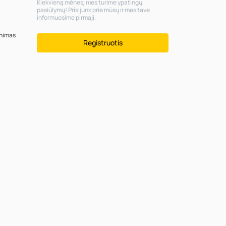
Kiekvieną mėnesį mes turime ypatingų
pasiūlymų! Prisijunk prie mūsų ir mes tave
informuosime pirmąjį.
inimas
Registruotis