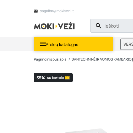
pagalba@mokivezi.lt
VERS
Prekių katalogas
MOKI
Pagrindinis puslapis
SANTECHNINĖ IR VONIOS KAMBARIO
-35%
su kortele