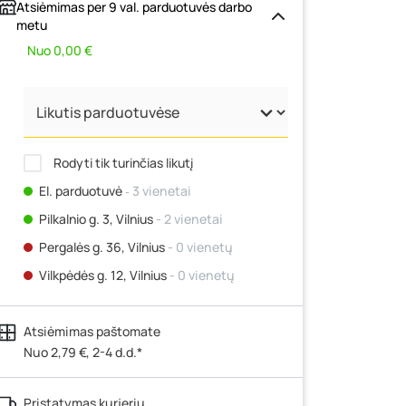
Atsiėmimas per 9 val. parduotuvės darbo
metu
Nuo 0,00 €
Rodyti tik turinčias likutį
El. parduotuvė
‐ 3 vienetai
Pilkalnio g. 3, Vilnius
- 2 vienetai
Pergalės g. 36, Vilnius
- 0 vienetų
Vilkpėdės g. 12, Vilnius
- 0 vienetų
Ateities g. 15, Vilnius
- 0 vienetų
Atsiėmimas paštomate
Kauno r., Narsiečių k., Vytauto g. 183,
Kaunas
Nuo 2,79 €, 2-4 d.d.*
- 3 vienetai
Šilutės pl. 83A, Klaipėda
- 0 vienetų
Pristatymas kurjeriu