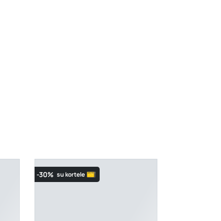
K. Donelaičio g. 17, Rokiškis
- 0 vienetų
Šaltupės g. 64, Zarasai
- 0 vienetų
-30%
su kortele