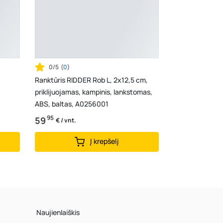
0/5
(
0
)
Ranktūris RIDDER Rob L, 2x12,5 cm,
priklijuojamas, kampinis, lankstomas,
ABS, baltas, A0256001
95
59
€ / vnt.
Į krepšelį
Naujienlaiškis