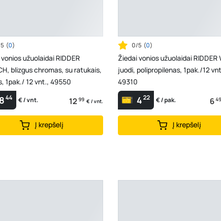
/5
(
0
)
0/5
(
0
)
 vonios užuolaidai RIDDER
Žiedai vonios užuolaidai RIDDER
H, blizgus chromas, su ratukais,
juodi, polipropilenas, 1pak./12 vnt
s, 1pak./ 12 vnt., 49550
49310
44
22
8
4
12
99
6
4
€ / vnt.
€ / pak.
€ / vnt.
Į krepšelį
Į krepšelį