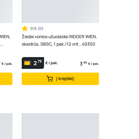
0/5
(
0
)
 WIEN,
Žiedai vonios užuolaidai RIDDER WIEN,
.,
skaidrūs, SBSC, 1 pak./12 vnt., 49300
79
2
9
3
99
€ / pak.
€ / pak.
€ / pak.
Į krepšelį