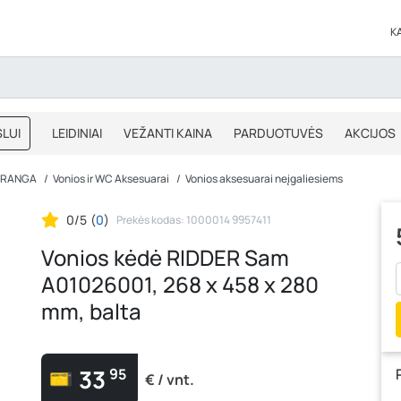
K
LUI
LEIDINIAI
VEŽANTI KAINA
PARDUOTUVĖS
AKCIJOS
BLOGAS
IŠPARDAVIMAS
 ĮRANGA
Vonios ir WC Aksesuarai
Vonios aksesuarai neįgaliesiems
0/5
(
0
)
Prekės kodas: 1000014 9957411
Vonios kėdė RIDDER Sam
A01026001, 268 x 458 x 280
mm, balta
33
95
€ / vnt.