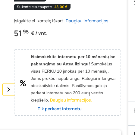
Su kortele sutaupote
‐18,00 €
Įsigykite el. kortelę iškart.
Daugiau informacijos
51
95
€ / vnt.
Išsimokėkite internetu per 10 mėnesių be
pabrangimo su Artea lizingu!
Sumokėjus
visas PERKU 10 įmokas per 10 mėnesių,
Jums prekės nepabrangs.
Patogiai ir lengvai
atsiskaitykite dalimis. Pasiūlymas galioja
perkant internetu nuo 200 eurų vertės
Daugiau informacijos.
krepšelio.
Tik perkant internetu