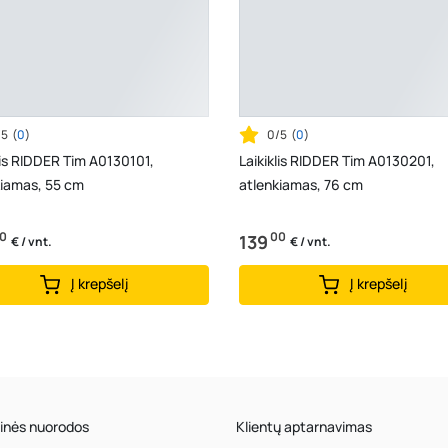
/5
(
0
)
0/5
(
0
)
lis RIDDER Tim A0130101,
Laikiklis RIDDER Tim A0130201,
kiamas, 55 cm
atlenkiamas, 76 cm
0
00
139
€ / vnt.
€ / vnt.
Į krepšelį
Į krepšelį
inės nuorodos
Klientų aptarnavimas