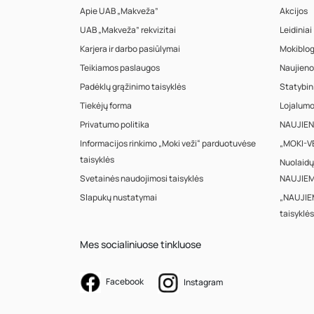
Apie UAB „Makveža”
Akcijos
UAB „Makveža” rekvizitai
Leidiniai
Karjera ir darbo pasiūlymai
Mokiblo
Teikiamos paslaugos
Naujieno
Padėklų grąžinimo taisyklės
Statybin
Tiekėjų forma
Lojalum
Privatumo politika
NAUJIENA
Informacijos rinkimo „Moki veži“ parduotuvėse
„MOKI-VE
taisyklės
Nuolaidų
Svetainės naudojimosi taisyklės
NAUJIEM
Slapukų nustatymai
„NAUJIE
taisyklės
Mes socialiniuose tinkluose
Facebook
Instagram