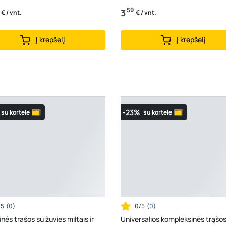
59
3
€ / vnt.
€ / vnt.
Į krepšelį
Į krepšelį
-23%
su kortele
su kortele
/5
(
0
)
0/5
(
0
)
nės trašos su žuvies miltais ir
Universalios kompleksinės trąšo