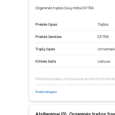
Organinės trąšos žuvų miltai EXTRA
Prekės tipas
Trąšos
Prekės ženklas
EXTRA
Trąšų tipas
Universali
Kilmės šalis
Lietuva
Pateiktos prekių nuotraukos skirtos tik iliustrac
realios prekių ir jų pakuotės išvaizdos, komplek
medžiaga su aprašymu) yra bendrinio pobūdžio,
Rodyti daugiau
likutis ar kainos internetinėje parduotuvėje bei
prašome vadovautis ta kaina, kuri galioja pirki
Atsiliepimai (0) „Organinės trąšos žuv