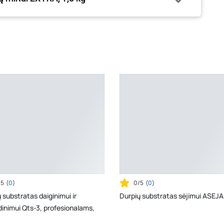
/5
(
0
)
0/5
(
0
)
 substratas daiginimui ir
Durpių substratas sėjimui ASEJA,
inimui Qts-3, profesionalams,