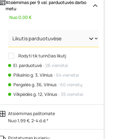
Atsiėmimas per 9 val. parduotuvės darbo
metu
Nuo 0,00 €
Rodyti tik turinčias likutį
El. parduotuvė
‐ 26 vienetai
Pilkalnio g. 3, Vilnius
- 64 vienetai
Pergalės g. 36, Vilnius
- 60 vienetų
Vilkpėdės g. 12, Vilnius
- 35 vienetai
Ateities g. 15, Vilnius
- 113 vienetų
Atsiėmimas paštomate
Kauno r., Narsiečių k., Vytauto g. 183,
Kaunas
Nuo 1,99 €, 2-4 d.d.*
- 20 vienetų
Šilutės pl. 83A, Klaipėda
- 50 vienetų
Pristatymas kurjeriu