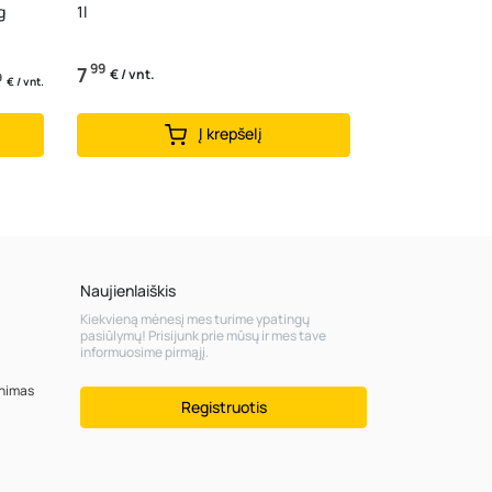
g
1l
99
7
€ / vnt.
9
€ / vnt.
Į krepšelį
Naujienlaiškis
Kiekvieną mėnesį mes turime ypatingų
pasiūlymų! Prisijunk prie mūsų ir mes tave
informuosime pirmąjį.
inimas
Registruotis