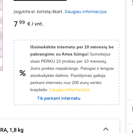
Įsigykite el. kortelę iškart.
Daugiau informacijos
7
99
€ / vnt.
Išsimokėkite internetu per 10 mėnesių be
pabrangimo su Artea lizingu!
Sumokėjus
visas PERKU 10 įmokas per 10 mėnesių,
Jums prekės nepabrangs.
Patogiai ir lengvai
atsiskaitykite dalimis. Pasiūlymas galioja
perkant internetu nuo 200 eurų vertės
Daugiau informacijos.
krepšelio.
Tik perkant internetu
RA, 1,8 kg