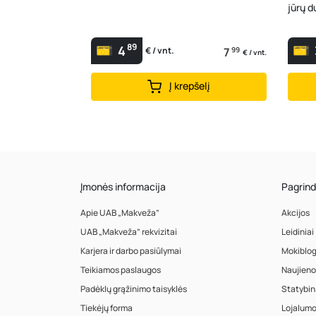
jūrų d
89
4
7
99
€ / vnt.
€ / vnt.
Į krepšelį
Įmonės informacija
Pagrind
Apie UAB „Makveža”
Akcijos
UAB „Makveža” rekvizitai
Leidiniai
Karjera ir darbo pasiūlymai
Mokiblo
Teikiamos paslaugos
Naujieno
Padėklų grąžinimo taisyklės
Statybin
Tiekėjų forma
Lojalum