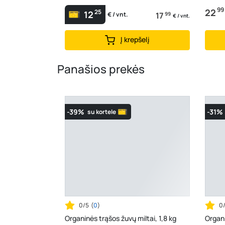
99
22
25
12
17
99
€ / vnt.
€ / vnt.
Į krepšelį
Panašios prekės
-39%
-31%
su kortele
0/5
(
0
)
0
Organinės trąšos žuvų miltai, 1,8 kg
Organi