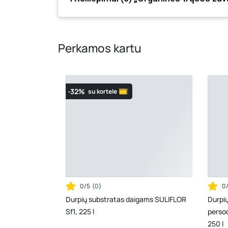
Perkamos kartu
-32%
su kortele
0/5
(
0
)
0
Durpių substratas daigams SULIFLOR
Durpių
Sf1, 225 l
persod
250 l