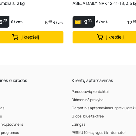
umbliais, 2 kg
ASEJA DAILY, NPK 12-11-18, 3,5 k
79
99
3
9
5
49
12
9
€ / vnt.
€ / vnt.
€ / vnt.
Į krepšelį
Į krepšelį
inės nuorodos
Klientų aptarnavimas
Parduotuvių kontaktai
Didmeninė prekyba
gas
Garantinis aptarnavimas ir prekių grąž
s
Global blue tax free
inkų žodynėlis
Lizingas
o programos
PERKU 10 - sąlygos tik internete!