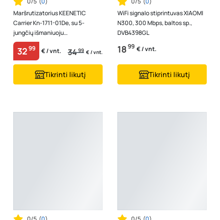
0/5
(
0
)
0/5
(
0
)
Maršrutizatorius KEENETIC
WiFi signalo stiprintuvas XIAOMI
Carrier Kn-1711-01De, su 5-
N300, 300 Mbps, baltos sp.,
jungčių išmaniuoju
DVB4398GL
komutatoriumi ir USB jungtimi
99
18
99
€ / vnt.
32
34
99
€ / vnt.
€ / vnt.
Tikrinti likutį
Tikrinti likutį
0/5
(
0
)
0/5
(
0
)