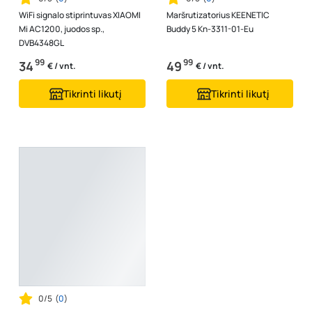
WiFi signalo stiprintuvas XIAOMI
Maršrutizatorius KEENETIC
Mi AC1200, juodos sp.,
Buddy 5 Kn-3311-01-Eu
DVB4348GL
99
99
34
49
€ / vnt.
€ / vnt.
Tikrinti likutį
Tikrinti likutį
0/5
(
0
)