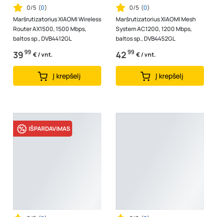
0/5
(
0
)
0/5
(
0
)
Maršrutizatorius XIAOMI Wireless
Maršrutizatorius XIAOMI Mesh
Router AX1500, 1500 Mbps,
System AC1200, 1200 Mbps,
baltos sp., DVB4412GL
baltos sp., DVB4452GL
99
99
39
42
€ / vnt.
€ / vnt.
Į krepšelį
Į krepšelį
IŠPARDAVIMAS