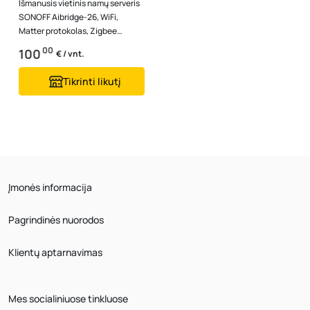
Išmanusis vietinis namų serveris
SONOFF Aibridge-26, WiFi,
Matter protokolas, Zigbee
protokolas, 5V 2A , TF atminties
00
100
€ / vnt.
ko...
Tikrinti likutį
Įmonės informacija
Pagrindinės nuorodos
Klientų aptarnavimas
Mes socialiniuose tinkluose