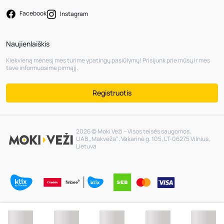
Facebook
Instagram
Naujienlaiškis
Kiekvieną mėnesį mes turime ypatingų pasiūlymų! Prisijunk prie mūsų ir mes
tave informuosime pirmąjį.
Registruotis
2026 © Moki Veži – Visos teisės saugomos.
UAB „Makveža“. Vakarinė g. 105, LT-06275 Vilnius,
Lietuva