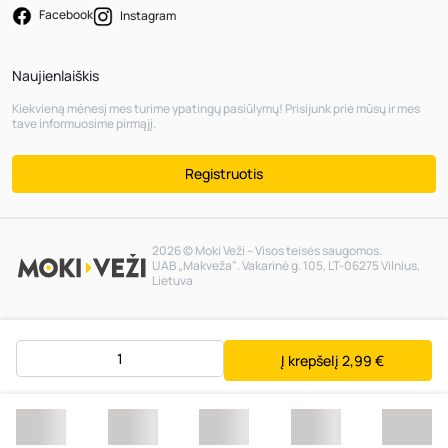
Facebook
Instagram
Naujienlaiškis
Kiekvieną mėnesį mes turime ypatingų pasiūlymų! Prisijunk prie mūsų ir mes
tave informuosime pirmąjį.
Registruotis
2026 © Moki Veži – Visos teisės saugomos.
UAB „Makveža“. Vakarinė g. 105, LT-06275 Vilnius,
Lietuva
Į krepšelį
2,99 €