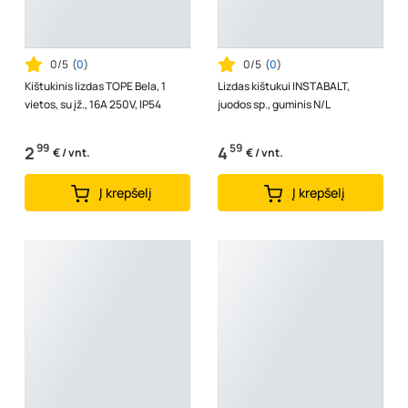
0/5
(
0
)
0/5
(
0
)
Kištukinis lizdas TOPE Bela, 1
Lizdas kištukui INSTABALT,
vietos, su įž., 16A 250V, IP54
juodos sp., guminis N/L
99
59
2
4
€ / vnt.
€ / vnt.
Į krepšelį
Į krepšelį