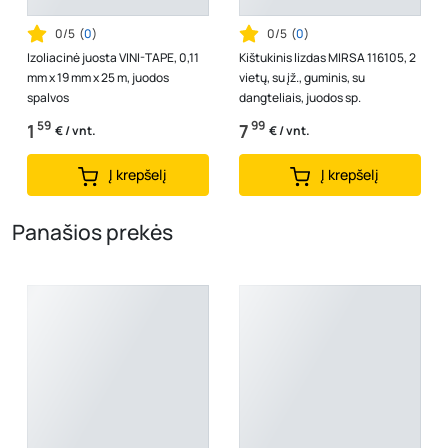
0/5
(
0
)
0/5
(
0
)
Izoliacinė juosta VINI-TAPE, 0,11
Kištukinis lizdas MIRSA 116105, 2
mm x 19 mm x 25 m, juodos
vietų, su įž., guminis, su
spalvos
dangteliais, juodos sp.
59
99
1
7
€ / vnt.
€ / vnt.
Į krepšelį
Į krepšelį
Panašios prekės