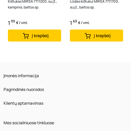
Kištukas MIRSA 7711200, su įž.,
Lizdas kištukui MIRSA 7711700,
kampinis, baltos sp.
su įž., baltos sp.
99
69
1
1
€ / vnt.
€ / vnt.
Į krepšelį
Į krepšelį
Įmonės informacija
Pagrindinės nuorodos
Klientų aptarnavimas
Mes socialiniuose tinkluose