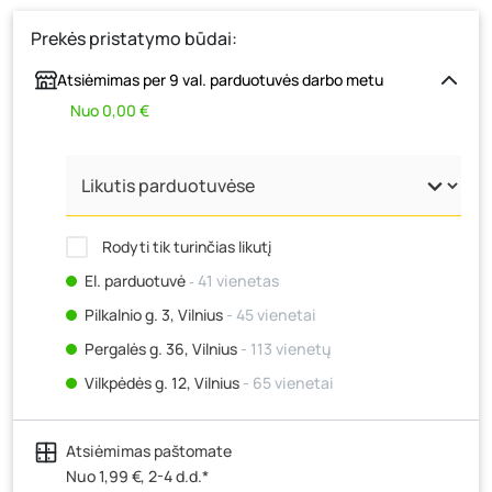
Prekės pristatymo būdai:
Atsiėmimas per 9 val. parduotuvės darbo metu
Nuo 0,00 €
Rodyti tik turinčias likutį
El. parduotuvė
‐ 41 vienetas
Pilkalnio g. 3, Vilnius
- 45 vienetai
Pergalės g. 36, Vilnius
- 113 vienetų
Vilkpėdės g. 12, Vilnius
- 65 vienetai
Ateities g. 15, Vilnius
- 52 vienetai
Atsiėmimas paštomate
Kauno r., Narsiečių k., Vytauto g. 183, Kaunas
- 93
vienetai
Nuo 1,99 €, 2-4 d.d.*