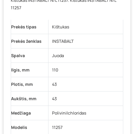
Kištukas INSTABALT N/L 11257. Kištukas INSTABALT N/L
Baravykų g. 1, Druskininkai
- 13 vienetų
11257
Vilniaus g. 89D, Ukmergė
- 13 vienetų
K. Donelaičio g. 17, Rokiškis
- 8 vienetai
Prekės tipas
Kištukas
Šaltupės g. 64, Zarasai
- 14 vienetų
Prekės ženklas
INSTABALT
Spalva
Juoda
Ilgis, mm
110
Plotis, mm
43
Aukštis, mm
43
Medžiaga
Polivinilchloridas
Modelis
11257