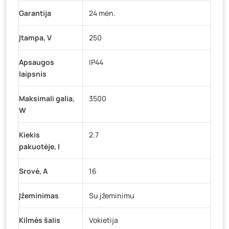
Garantija
24 mėn.
Įtampa, V
250
Apsaugos
IP44
laipsnis
Maksimali galia,
3500
W
Kiekis
2.7
pakuotėje, l
Srovė, A
16
Įžeminimas
Su įžeminimu
Kilmės šalis
Vokietija