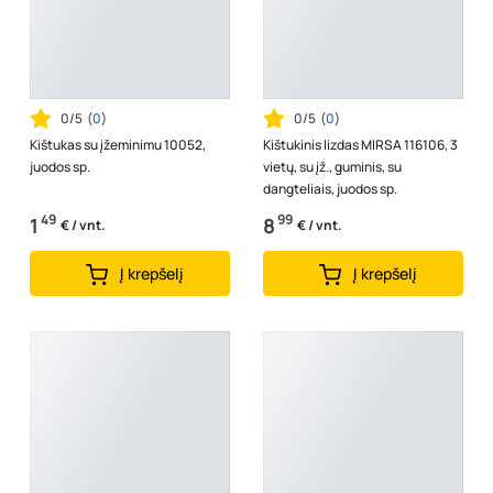
0/5
(
0
)
0/5
(
0
)
Kištukas su įžeminimu 10052,
Kištukinis lizdas MIRSA 116106, 3
juodos sp.
vietų, su įž., guminis, su
dangteliais, juodos sp.
49
99
1
8
€ / vnt.
€ / vnt.
Į krepšelį
Į krepšelį