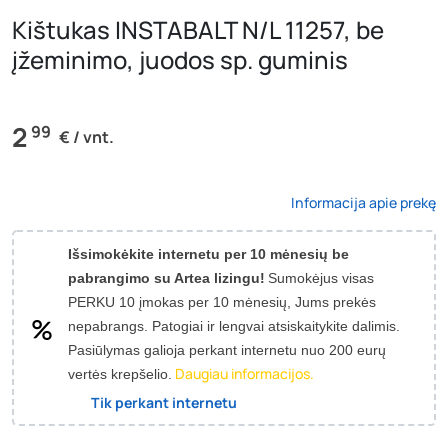
Kištukas INSTABALT N/L 11257, be
įžeminimo, juodos sp. guminis
2
99
€ / vnt.
Informacija apie prekę
Išsimokėkite internetu per 10 mėnesių be
pabrangimo su Artea lizingu!
Sumokėjus visas
PERKU 10 įmokas per 10 mėnesių, Jums prekės
nepabrangs.
Patogiai ir lengvai atsiskaitykite dalimis.
Pasiūlymas galioja perkant internetu nuo 200 eurų
Daugiau informacijos.
vertės krepšelio.
Tik perkant internetu