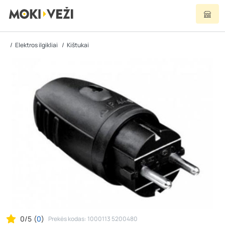
Elektros ilgikliai
Kištukai
0/5
(
0
)
Prekės kodas: 1000113 5200480