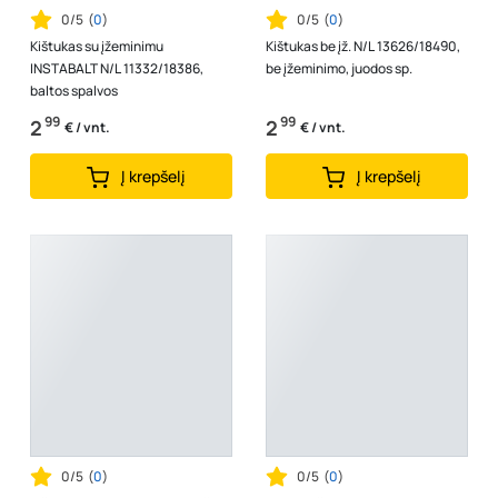
0/5
(
0
)
0/5
(
0
)
Kištukas su įžeminimu
Kištukas be įž. N/L 13626/18490,
INSTABALT N/L 11332/18386,
be įžeminimo, juodos sp.
baltos spalvos
99
99
2
2
€ / vnt.
€ / vnt.
Į krepšelį
Į krepšelį
0/5
(
0
)
0/5
(
0
)