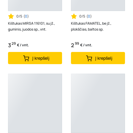
0/5
(
0
)
0/5
(
0
)
Kištukas MIRSA 116101, su įž.,
Kištukas FAMATEL, be įž.,
guminis, juodos sp., vnt.
plokščias, baltos sp.
29
99
3
2
€ / vnt.
€ / vnt.
Į krepšelį
Į krepšelį