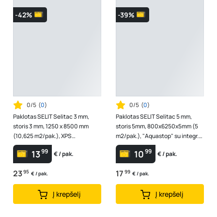
-42%
-39%
0/5
(
0
)
0/5
(
0
)
Paklotas SELIT Selitac 3 mm,
Paklotas SELIT Selitac 5 mm,
storis 3 mm, 1250 x 8500 mm
storis 5mm, 800x6250x5mm (5
(10,625 m2/pak.), XPS
m2/pak.), "Aquastop" su integr.
polistirenas, išlygina grindų
garų izoliac. plėv., XPS polist...
99
99
13
10
€ / pak.
€ / pak.
pagrindo n...
23
95
17
99
€ / pak.
€ / pak.
Į krepšelį
Į krepšelį