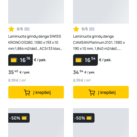
0/5
(
0
)
0/5
(
0
)
Laminuota grindų danga SWISS
Laminuota grindų danga
KRONO D3280, 1380 x 193 x 10
CAMSAN Platinum 2101, 1380 x
mm 1,864 m2/dėž., AC5/33 klasė,
190 x 10 mm, 1,840 m2/dėž.,
spl. "Roble Selva"
AC4/32 klasė, V4, spl. ąžuolas
76
54
16
16
€ / pak.
€ / pak.
"Barok"
35
40
34
94
€ / pak.
€ / pak.
8,99 € / m²
8,99 € / m²
Į krepšelį
Į krepšelį
-50%
-50%