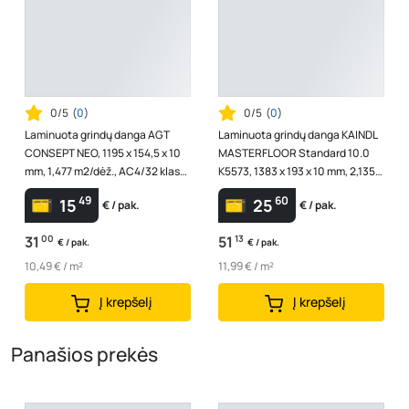
0/5
(
0
)
0/5
(
0
)
Laminuota grindų danga AGT
Laminuota grindų danga KAINDL
CONSEPT NEO, 1195 x 154,5 x 10
MASTERFLOOR Standard 10.0
mm, 1,477 m2/dėž., AC4/32 klasė,
K5573, 1383 x 193 x 10 mm, 2,135
V4, spl. "Moderna"
m2/dėž., AC4/32 klasė, V4, spl....
49
60
15
25
€ / pak.
€ / pak.
31
00
51
13
€ / pak.
€ / pak.
10,49 € / m²
11,99 € / m²
Į krepšelį
Į krepšelį
Panašios prekės