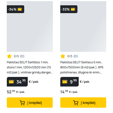
-34%
-33%
0/5
(
0
)
0/5
(
0
)
Paklotas SELIT Selitbloc 1 mm,
Paklotas SELIT Seliteco 5 mm,
storis 1 mm, 1200x12500 mm (15
800x7500mm (6 m2/pak.), XPS
m2/pak.), vinilinei grindų dangai,
polistirenas, išlygina iki 4mm,
išlygina iki 0,5mm, tin...
gaminamas ir pakuojamas
95
99
34
9
€ / pak.
€ / pak.
tvaria...
52
95
14
99
€ / pak.
€ / pak.
Į krepšelį
Į krepšelį