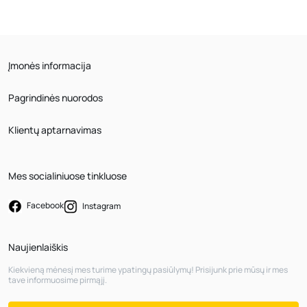
Įmonės informacija
Pagrindinės nuorodos
Klientų aptarnavimas
Mes socialiniuose tinkluose
Facebook
Instagram
Naujienlaiškis
Kiekvieną mėnesį mes turime ypatingų pasiūlymų! Prisijunk prie mūsų ir mes
tave informuosime pirmąjį.