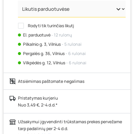
Rodyti tik turinčias likutį
El. parduotuvė
‐ 12 rulonų
Pilkalnio g. 3, Vilnius
- 5 rulonai
Pergalės g. 36, Vilnius
- 6 rulonai
Vilkpėdės g. 12, Vilnius
- 6 rulonai
Ateities g. 15, Vilnius
- 5 rulonai
Atsiėmimas paštomate negalimas
Kauno r., Narsiečių k., Vytauto g. 183, Kaunas
- 3
rulonai
Šilutės pl. 83A, Klaipėda
- 6 rulonai
Pristatymas kurjeriu
Nuo 3,49 €, 2-4 d.d.*
Pramonės g. 7, Šiauliai
- 6 rulonai
Klaipėdos g. 170R, Panevėžys
- 6 rulonai
Užsakymui įgyvendinti trūkstamas prekes pervežame
Santaikos g. 26B, Alytus
- 5 rulonai
tarp padalinių per 2-4 d.d.