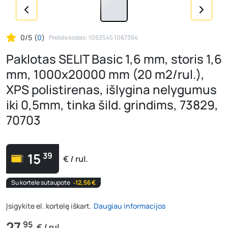
0/5
(
0
)
Prekės kodas: 1063545 1067364
Paklotas SELIT Basic 1,6 mm, storis 1,6
mm, 1000x20000 mm (20 m2/rul.),
XPS polistirenas, išlygina nelygumus
iki 0,5mm, tinka šild. grindims, 73829,
70703
15
39
€ / rul.
Su kortele sutaupote
‐12,56 €
Įsigykite el. kortelę iškart.
Daugiau informacijos
27
95
€ / rul.