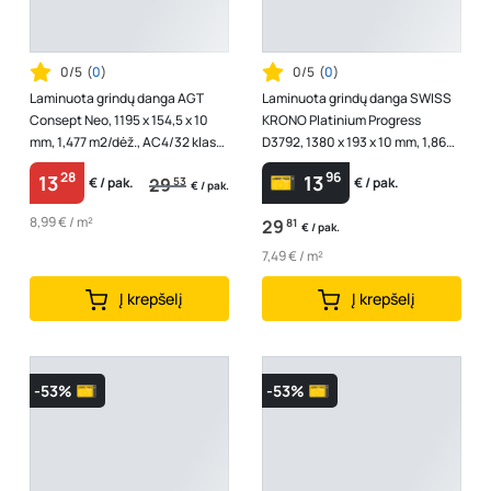
0/5
(
0
)
0/5
(
0
)
Laminuota grindų danga AGT
Laminuota grindų danga SWISS
Consept Neo, 1195 x 154,5 x 10
KRONO Platinium Progress
mm, 1,477 m2/dėž., AC4/32 klasė,
D3792, 1380 x 193 x 10 mm, 1,864
V4, spl. "Casella"
m2/dėž., AC4/32 klasė, V4, spl. ...
28
96
13
13
29
53
€ / pak.
€ / pak.
€ / pak.
8,99 € / m²
29
81
€ / pak.
7,49 € / m²
Į krepšelį
Į krepšelį
-53%
-53%