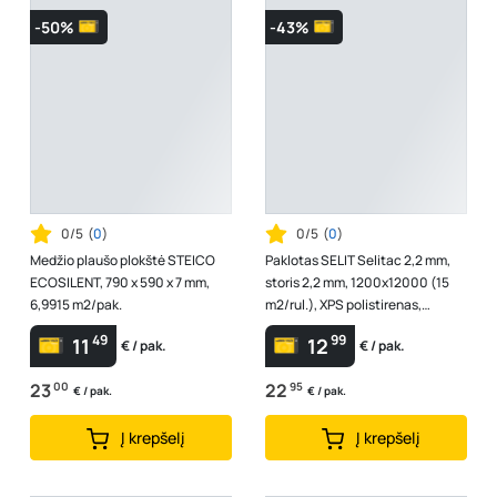
-50%
-43%
0/5
(
0
)
0/5
(
0
)
Medžio plaušo plokštė STEICO
Paklotas SELIT Selitac 2,2 mm,
ECOSILENT, 790 x 590 x 7 mm,
storis 2,2 mm, 1200x12000 (15
6,9915 m2/pak.
m2/rul.), XPS polistirenas,
Išlygina nelygumus iki 1mm, in...
49
99
11
12
€ / pak.
€ / pak.
23
00
22
95
€ / pak.
€ / pak.
Į krepšelį
Į krepšelį