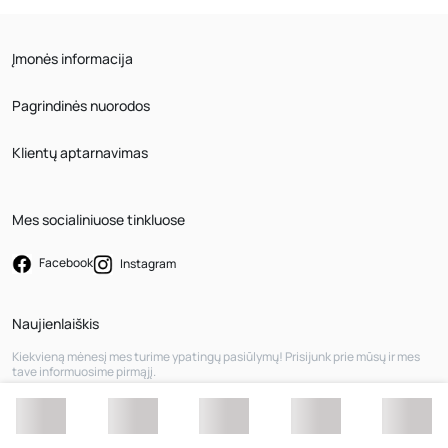
Įmonės informacija
Pagrindinės nuorodos
Klientų aptarnavimas
Mes socialiniuose tinkluose
Facebook
Instagram
Naujienlaiškis
Kiekvieną mėnesį mes turime ypatingų pasiūlymų! Prisijunk prie mūsų ir mes
tave informuosime pirmąjį.
Registruotis