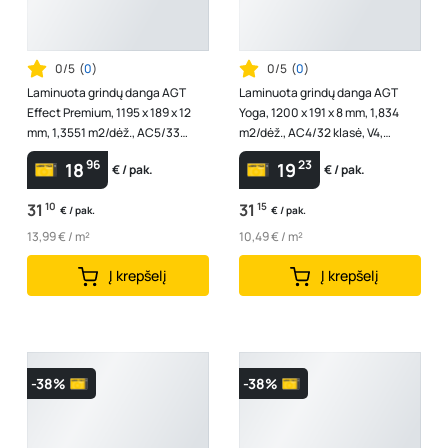
0/5
(
0
)
0/5
(
0
)
Laminuota grindų danga AGT
Laminuota grindų danga AGT
Effect Premium, 1195 x 189 x 12
Yoga, 1200 x 191 x 8 mm, 1,834
mm, 1,3551 m2/dėž., AC5/33
m2/dėž., AC4/32 klasė, V4,
klasė, V4, spl. "Solaro"
"Nidra" spalvos
96
23
18
19
€ / pak.
€ / pak.
31
10
31
15
€ / pak.
€ / pak.
13,99 € / m²
10,49 € / m²
Į krepšelį
Į krepšelį
-38%
-38%