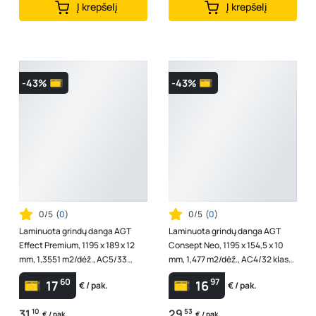
Į krepšelį
Į krepšelį
-43%
-43%
0/5
(
0
)
0/5
(
0
)
Laminuota grindų danga AGT
Laminuota grindų danga AGT
Effect Premium, 1195 x 189 x 12
Consept Neo, 1195 x 154,5 x 10
mm, 1,3551 m2/dėž., AC5/33
mm, 1,477 m2/dėž., AC4/32 klasė,
klasė, V4, spl. "Tibet"
V4, spl. "Portello"
60
97
17
16
€ / pak.
€ / pak.
31
10
29
53
€ / pak.
€ / pak.