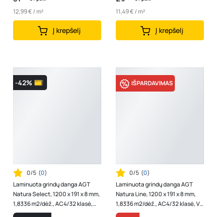
12,99 € / m²
11,49 € / m²
Į krepšelį
Į krepšelį
-42%
IŠPARDAVIMAS
0/5
(
0
)
0/5
(
0
)
Laminuota grindų danga AGT
Laminuota grindų danga AGT
Natura Select, 1200 x 191 x 8 mm,
Natura Line, 1200 x 191 x 8 mm,
1,8336 m2/dėž., AC4/32 klasė,
1,8336 m2/dėž., AC4/32 klasė, V4,
ąžuolo "Olympus" spalvos
spl. "Gala"