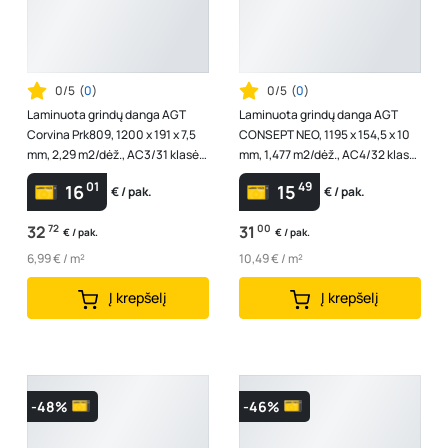
0/5
(
0
)
0/5
(
0
)
Laminuota grindų danga AGT
Laminuota grindų danga AGT
Corvina Prk809, 1200 x 191 x 7,5
CONSEPT NEO, 1195 x 154,5 x 10
mm, 2,29 m2/dėž., AC3/31 klasė,
mm, 1,477 m2/dėž., AC4/32 klasė,
spl. "Faba"
V4, spl. "Moderna"
01
49
16
15
€ / pak.
€ / pak.
32
72
31
00
€ / pak.
€ / pak.
6,99 € / m²
10,49 € / m²
Į krepšelį
Į krepšelį
-48%
-46%