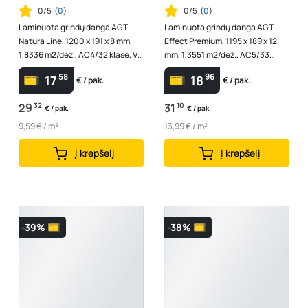
0/5
(
0
)
0/5
(
0
)
Laminuota grindų danga AGT
Laminuota grindų danga AGT
Natura Line, 1200 x 191 x 8 mm,
Effect Premium, 1195 x 189 x 12
1,8336 m2/dėž., AC4/32 klasė, V4,
mm, 1,3551 m2/dėž., AC5/33
spl. "Selge"
klasė, V4, spl. "Pamir"
58
96
17
18
€ / pak.
€ / pak.
29
32
31
10
€ / pak.
€ / pak.
9,59 € / m²
13,99 € / m²
Į krepšelį
Į krepšelį
-39%
-38%