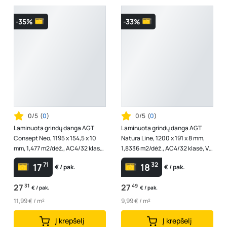
-35%
-33%
0/5
(
0
)
0/5
(
0
)
Laminuota grindų danga AGT
Laminuota grindų danga AGT
Consept Neo, 1195 x 154,5 x 10
Natura Line, 1200 x 191 x 8 mm,
mm, 1,477 m2/dėž., AC4/32 klasė,
1,8336 m2/dėž., AC4/32 klasė, V4,
V4, spl. "Dorino"
spl. ąžuolas "Trend"
71
32
17
18
€ / pak.
€ / pak.
27
31
27
49
€ / pak.
€ / pak.
11,99 € / m²
9,99 € / m²
Į krepšelį
Į krepšelį