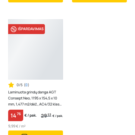
IŠPARDAVIMAS
0/5
(
0
)
Laminuota grindų danga AGT
Consept Neo, 1195 x 154,5 x 10
mm, 1,477 m2/dėž., AC4/32 klasė,
V4, spl. "Lima"
76
14
29
53
€ / pak.
€ / pak.
9,99 € / m²