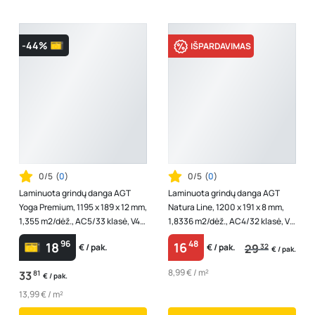
-44%
IŠPARDAVIMAS
0/5
(
0
)
0/5
(
0
)
Laminuota grindų danga AGT
Laminuota grindų danga AGT
Yoga Premium, 1195 x 189 x 12 mm,
Natura Line, 1200 x 191 x 8 mm,
1,355 m2/dėž., AC5/33 klasė, V4,
1,8336 m2/dėž., AC4/32 klasė, V4,
"Prana" spalvos
spl. ąžuolas "Ren"
96
48
18
16
29
32
€ / pak.
€ / pak.
€ / pak.
8,99 € / m²
33
81
€ / pak.
13,99 € / m²