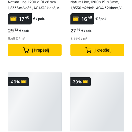
Natura Line, 1200 x 191 x 8 mm,
Natura Line, 1200 x 191 x 8 mm,
1,8336 m2/dėž., AC4/32 klasė, V4,
1,8336 m2/dėž., AC4/32 klasė, V4,
spl. "Nile"
spl. ąžuolas "Salda"
40
48
17
16
€ / pak.
€ / pak.
29
32
27
49
€ / pak.
€ / pak.
9,49 € / m²
8,99 € / m²
Į krepšelį
Į krepšelį
-40%
-39%