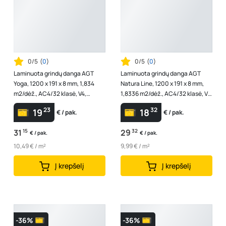
0/5
(
0
)
0/5
(
0
)
Laminuota grindų danga AGT
Laminuota grindų danga AGT
Yoga, 1200 x 191 x 8 mm, 1,834
Natura Line, 1200 x 191 x 8 mm,
m2/dėž., AC4/32 klasė, V4,
1,8336 m2/dėž., AC4/32 klasė, V4,
"Noda" spalvos
spl. ąžuolas "Canyon"
23
32
19
18
€ / pak.
€ / pak.
31
15
29
32
€ / pak.
€ / pak.
10,49 € / m²
9,99 € / m²
Į krepšelį
Į krepšelį
-36%
-36%