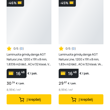
-46%
-45%
0/5
(
0
)
0/5
(
0
)
Laminuota grindų danga AGT
Laminuota grindų danga AGT
Natura Line, 1200 x 191 x 8 mm,
Natura Line, 1200 x 191 x 8 mm,
1,8336 m2/dėž., AC4/32 klasė, V4,
1,834 m2/dėž., AC4/32 klasė, V4,
spl. "Meric"
spl. "Volga"
48
48
16
16
€ / pak.
€ / pak.
30
24
29
87
€ / pak.
€ / pak.
8,99 € / m²
8,99 € / m²
Į krepšelį
Į krepšelį