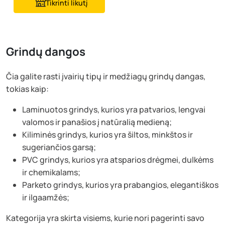
Tikrinti likutį
Grindų dangos
Čia galite rasti įvairių tipų ir medžiagų grindų dangas,
tokias kaip:
Laminuotos grindys, kurios yra patvarios, lengvai
valomos ir panašios į natūralią medieną;
Kiliminės grindys, kurios yra šiltos, minkštos ir
sugeriančios garsą;
PVC grindys, kurios yra atsparios drėgmei, dulkėms
ir chemikalams;
Parketo grindys, kurios yra prabangios, elegantiškos
ir ilgaamžės;
Kategorija yra skirta visiems, kurie nori pagerinti savo