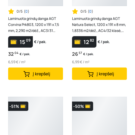
0/5
(
0
)
0/5
(
0
)
Laminuota grindų danga AGT
Laminuota grindų danga AGT
Corvina Prk803, 1200 x 191 x 7,5
Natura Select, 1200 x 191 x 8 mm,
mm, 2,290 m2/dėž., AC3/31
1,8336 m2/dėž., AC4/32 klasė,
klasė, spl. "Pigato"
ąžuolo "Grey" spalvos
09
82
15
12
€ / pak.
€ / pak.
32
04
26
57
€ / pak.
€ / pak.
6,59 € / m²
6,99 € / m²
Į krepšelį
Į krepšelį
-51%
-50%