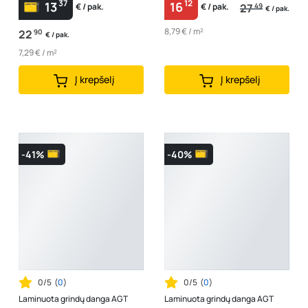
37
12
13
16
27
49
€ / pak.
€ / pak.
€ / pak.
8,79 € / m²
22
90
€ / pak.
7,29 € / m²
Į krepšelį
Į krepšelį
-41%
-40%
0/5
(
0
)
0/5
(
0
)
Laminuota grindų danga AGT
Laminuota grindų danga AGT