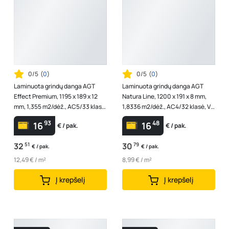
0/5
(
0
)
0/5
(
0
)
Laminuota grindų danga AGT
Laminuota grindų danga AGT
Effect Premium, 1195 x 189 x 12
Natura Line, 1200 x 191 x 8 mm,
mm, 1,355 m2/dėž., AC5/33 klasė,
1,8336 m2/dėž., AC4/32 klasė, V4,
V4, spl. "Nirvana"
spl. ąžuolas "Ilgaz"
93
48
16
16
€ / pak.
€ / pak.
32
51
30
79
€ / pak.
€ / pak.
12,49 € / m²
8,99 € / m²
Į krepšelį
Į krepšelį