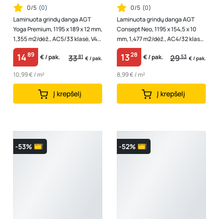
0/5
(
0
)
0/5
(
0
)
Laminuota grindų danga AGT
Laminuota grindų danga AGT
Yoga Premium, 1195 x 189 x 12 mm,
Consept Neo, 1195 x 154,5 x 10
1,355 m2/dėž., AC5/33 klasė, V4,
mm, 1,477 m2/dėž., AC4/32 klasė,
"Namaste" spalvos
V4, spl. "Casella"
89
28
14
13
33
81
29
53
€ / pak.
€ / pak.
€ / pak.
€ / pak.
10,99 € / m²
8,99 € / m²
Į krepšelį
Į krepšelį
-53%
-52%