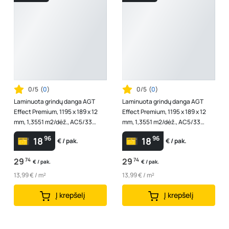
0/5
(
0
)
0/5
(
0
)
Laminuota grindų danga AGT
Laminuota grindų danga AGT
Effect Premium, 1195 x 189 x 12
Effect Premium, 1195 x 189 x 12
mm, 1,3551 m2/dėž., AC5/33
mm, 1,3551 m2/dėž., AC5/33
klasė, V4, spl. "Atlas"
klasė, V4, spl. "Logan"
96
96
18
18
€ / pak.
€ / pak.
29
74
29
74
€ / pak.
€ / pak.
13,99 € / m²
13,99 € / m²
Į krepšelį
Į krepšelį