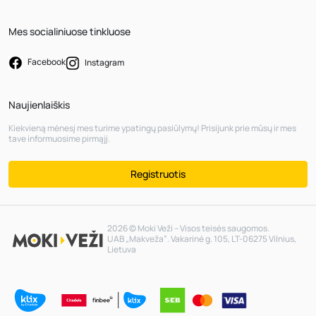
Mes socialiniuose tinkluose
Facebook
Instagram
Naujienlaiškis
Kiekvieną mėnesį mes turime ypatingų pasiūlymų! Prisijunk prie mūsų ir mes
tave informuosime pirmąjį.
Registruotis
2026 © Moki Veži – Visos teisės saugomos.
UAB „Makveža“. Vakarinė g. 105, LT-06275 Vilnius,
Lietuva