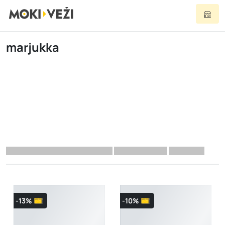
marjukka
-13%
-10%