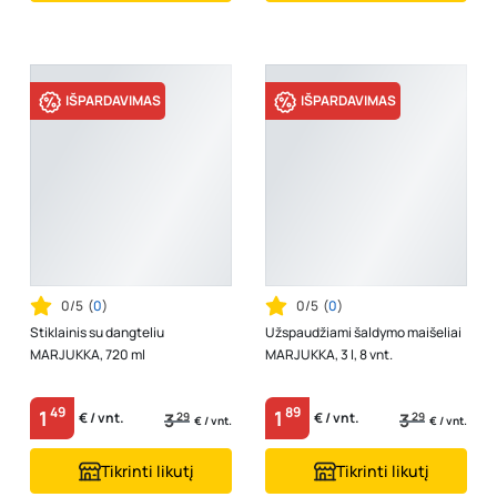
IŠPARDAVIMAS
IŠPARDAVIMAS
0/5
(
0
)
0/5
(
0
)
Stiklainis su dangteliu
Užspaudžiami šaldymo maišeliai
MARJUKKA, 720 ml
MARJUKKA, 3 l, 8 vnt.
49
89
1
1
3
29
3
29
€ / vnt.
€ / vnt.
€ / vnt.
€ / vnt.
Tikrinti likutį
Tikrinti likutį