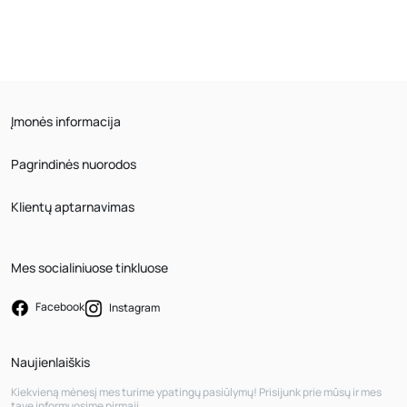
Įmonės informacija
Pagrindinės nuorodos
Klientų aptarnavimas
Mes socialiniuose tinkluose
Facebook
Instagram
Naujienlaiškis
Kiekvieną mėnesį mes turime ypatingų pasiūlymų! Prisijunk prie mūsų ir mes
tave informuosime pirmąjį.