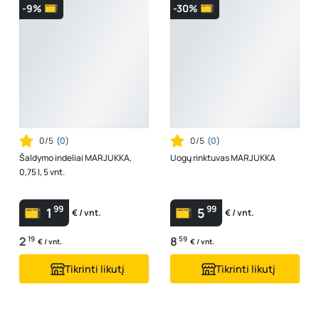
-9%
-30%
0/5
(
0
)
0/5
(
0
)
Šaldymo indeliai MARJUKKA,
Uogų rinktuvas MARJUKKA
0,75 l, 5 vnt.
99
99
1
5
€ / vnt.
€ / vnt.
2
19
8
59
€ / vnt.
€ / vnt.
Tikrinti likutį
Tikrinti likutį