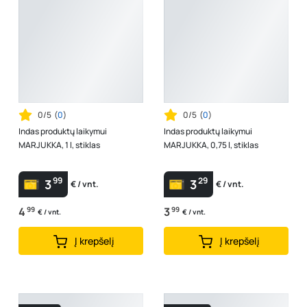
0/5
(
0
)
0/5
(
0
)
Indas produktų laikymui
Indas produktų laikymui
MARJUKKA, 1 l, stiklas
MARJUKKA, 0,75 l, stiklas
99
29
3
3
€ / vnt.
€ / vnt.
4
99
3
99
€ / vnt.
€ / vnt.
Į krepšelį
Į krepšelį