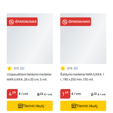
IŠPARDAVIMAS
IŠPARDAVIMAS
0/5
(
0
)
0/5
(
0
)
Užspaudžiami šaldymo maišeliai
Šaldymo maišeliai MARJUKKA, 1
MARJUKKA, 26 x 20 cm, 5 vnt.
l., 190 x 250 mm, 130 vnt.
29
49
4
1
8
59
2
79
€ / vnt.
€ / vnt.
€ / vnt.
€ / vnt.
Tikrinti likutį
Tikrinti likutį