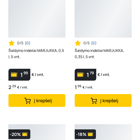
0/5
(
0
)
0/5
(
0
)
Šaldymo indeliai MARJUKKA, 0,5
Šaldymo indeliai MARJUKKA,
l, 5 vnt.
0,35 l, 5 vnt.
99
79
1
1
€ / vnt.
€ / vnt.
2
29
1
99
€ / vnt.
€ / vnt.
Į krepšelį
Į krepšelį
-20%
-18%