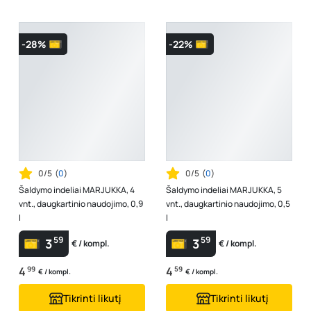
-28%
-22%
0/5
(
0
)
0/5
(
0
)
Šaldymo indeliai MARJUKKA, 4
Šaldymo indeliai MARJUKKA, 5
vnt., daugkartinio naudojimo, 0,9
vnt., daugkartinio naudojimo, 0,5
l
l
59
59
3
3
€ / kompl.
€ / kompl.
4
99
4
59
€ / kompl.
€ / kompl.
Tikrinti likutį
Tikrinti likutį