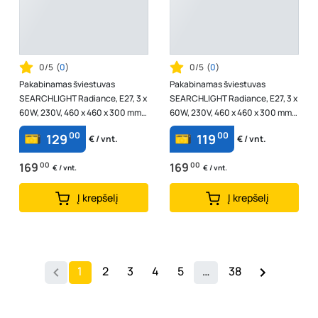
0/5
(
0
)
0/5
(
0
)
Pakabinamas šviestuvas
Pakabinamas šviestuvas
SEARCHLIGHT Radiance, E27, 3 x
SEARCHLIGHT Radiance, E27, 3 x
60W, 230V, 460 x 460 x 300 mm,
60W, 230V, 460 x 460 x 300 mm,
maksimalus aukštis 1200 mm,
maksimalus aukštis 1200 mm,
00
00
129
119
€ / vnt.
€ / vnt.
44520-3...
44520-3...
169
00
169
00
€ / vnt.
€ / vnt.
Į krepšelį
Į krepšelį
1
2
3
4
5
…
38