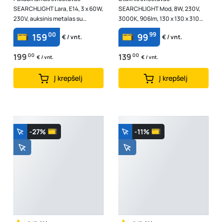
SEARCHLIGHT Lara, E14, 3 x 60W,
SEARCHLIGHT Mod, 8W, 230V,
230V, auksinis metalas su
3000K, 906lm, 130 x 130 x 310
skaidriais stikliniais strypais, 350
mm, EU26251SB
00
99
159
99
€ / vnt.
€ / vnt.
x ...
199
00
139
00
€ / vnt.
€ / vnt.
Į krepšelį
Į krepšelį
-27%
-11%