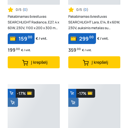
0/5
(
0
)
0/5
(
0
)
Pakabinamas šviestuvas
Pakabinamas šviestuvas
SEARCHLIGHT Radiance, E27, 4 x
SEARCHLIGHT Lara, E14, 8 x 60W,
60W, 230V, 1100 x 200 x 300 mm,
230V, auksinis metalas su
maksimalus aukštis 1200 mm,
skaidriais stikliniais strypais, 980
00
00
159
299
€ / vnt.
€ / vnt.
44520-...
x ...
199
00
359
00
€ / vnt.
€ / vnt.
Į krepšelį
Į krepšelį
-17%
-17%