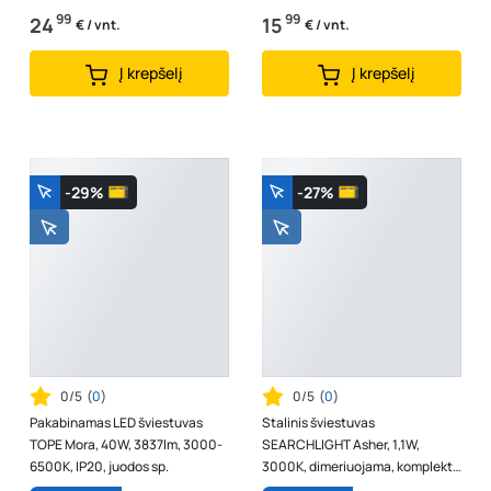
99
99
24
15
€ / vnt.
€ / vnt.
Į krepšelį
Į krepšelį
-29%
-27%
0/5
(
0
)
0/5
(
0
)
Pakabinamas LED šviestuvas
Stalinis šviestuvas
TOPE Mora, 40W, 3837lm, 3000-
SEARCHLIGHT Asher, 1,1W,
6500K, IP20, juodos sp.
3000K, dimeriuojama, komplekte
3 lempos, 34125NA