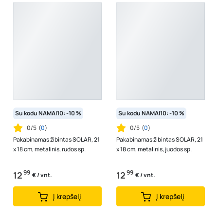
Su kodu NAMAI10: -10 %
Su kodu NAMAI10: -10 %
0/5
(
0
)
0/5
(
0
)
Pakabinamas žibintas SOLAR, 21
Pakabinamas žibintas SOLAR, 21
x 18 cm, metalinis, rudos sp.
x 18 cm, metalinis, juodos sp.
99
99
12
12
€ / vnt.
€ / vnt.
Į krepšelį
Į krepšelį