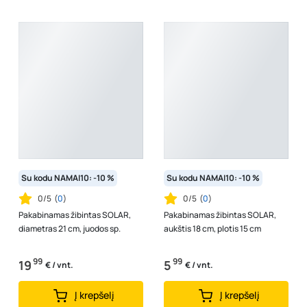
Su kodu NAMAI10: -10 %
Su kodu NAMAI10: -10 %
0/5
(
0
)
0/5
(
0
)
Pakabinamas žibintas SOLAR,
Pakabinamas žibintas SOLAR,
diametras 21 cm, juodos sp.
aukštis 18 cm, plotis 15 cm
99
99
19
5
€ / vnt.
€ / vnt.
Į krepšelį
Į krepšelį