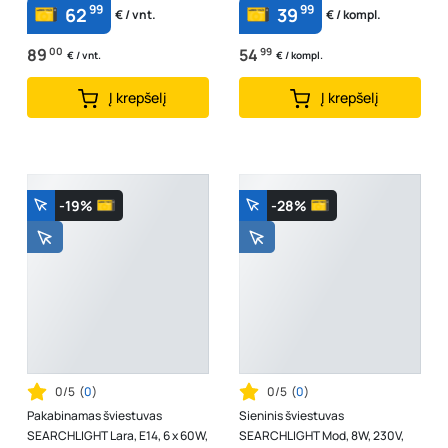
99
99
62
39
€ / vnt.
€ / kompl.
89
00
54
99
€ / vnt.
€ / kompl.
Į krepšelį
Į krepšelį
-19%
-28%
0/5
(
0
)
0/5
(
0
)
Pakabinamas šviestuvas
Sieninis šviestuvas
SEARCHLIGHT Lara, E14, 6 x 60W,
SEARCHLIGHT Mod, 8W, 230V,