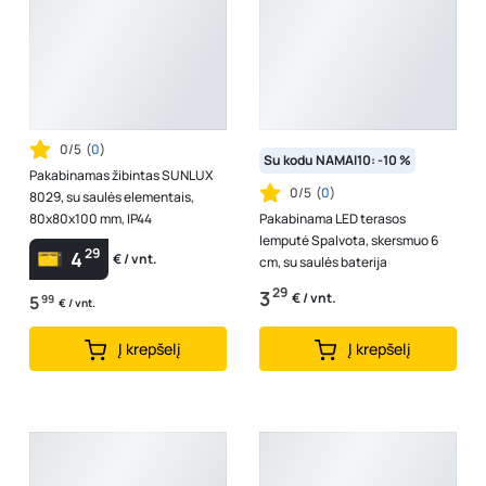
0/5
(
0
)
Su kodu NAMAI10: -10 %
Pakabinamas žibintas SUNLUX
0/5
(
0
)
8029, su saulės elementais,
80x80x100 mm, IP44
Pakabinama LED terasos
lemputė Spalvota, skersmuo 6
29
4
€ / vnt.
cm, su saulės baterija
29
3
€ / vnt.
5
99
€ / vnt.
Į krepšelį
Į krepšelį