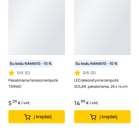
Su kodu NAMAI10: -10 %
Su kodu NAMAI10: -10 %
0/5
(
0
)
0/5
(
0
)
Pakabinama terasos lemputė
LED dekoratyvinė lemputė
TARMO
SOLAR, pakabinama, 26 x 14 cm
29
99
5
14
€ / vnt.
€ / vnt.
Į krepšelį
Į krepšelį