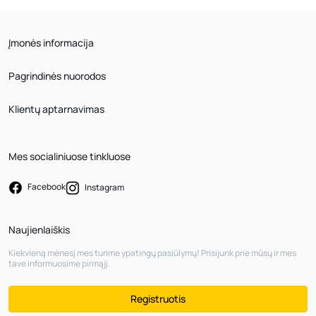
Įmonės informacija
Pagrindinės nuorodos
Klientų aptarnavimas
Mes socialiniuose tinkluose
Facebook
Instagram
Naujienlaiškis
Kiekvieną mėnesį mes turime ypatingų pasiūlymų! Prisijunk prie mūsų ir mes
tave informuosime pirmąjį.
Registruotis