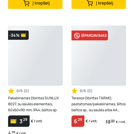
Į krepšelį
Į krepšelį
-34%
IŠPARDAVIMAS
0/5
(
0
)
0/5
(
0
)
Pakabinamas žibintas SUNLUX
Terasos žibintas TARMO,
8027, su saulės elementais,
pastatomas/pakabinamas, šiltos
60x60x90 mm, IP44, baltos sp.
baltos sp., su saulės arba AA
elementais (į komplektaciją
29
29
3
6
13
99
€ / vnt.
€ / vnt.
neįeina...
€ / vnt.
4
99
€ / vnt.