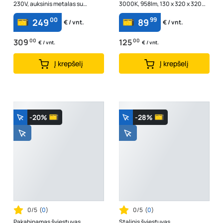
230V, auksinis metalas su
3000K, 958lm, 130 x 320 x 320
skaidriais stikliniais strypais, 550
mm, 26253SB
00
99
249
89
€ / vnt.
€ / vnt.
x ...
309
00
125
00
€ / vnt.
€ / vnt.
Į krepšelį
Į krepšelį
-20%
-28%
0/5
(
0
)
0/5
(
0
)
Pakabinamas šviestuvas
Stalinis šviestuvas