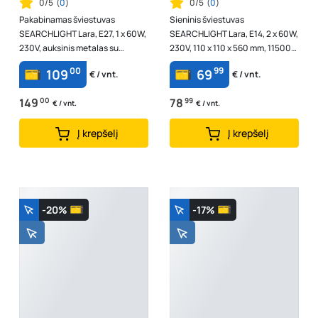
0/5
(
0
)
0/5
(
0
)
Pakabinamas šviestuvas
Sieninis šviestuvas
SEARCHLIGHT Lara, E27, 1 x 60W,
SEARCHLIGHT Lara, E14, 2 x 60W,
230V, auksinis metalas su
230V, 110 x 110 x 560 mm, 11500-
skaidriais stikliniais strypais, 260
2GO
00
99
109
69
€ / vnt.
€ / vnt.
x ...
149
00
78
99
€ / vnt.
€ / vnt.
Į krepšelį
Į krepšelį
-20%
-17%